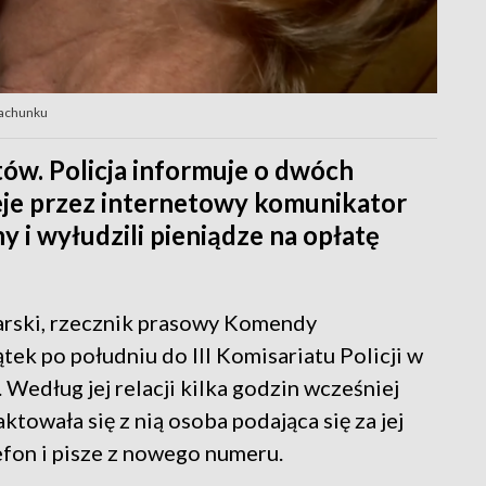
rachunku
ów. Policja informuje o dwóch
eje przez internetowy komunikator
y i wyłudzili pieniądze na opłatę
karski, rzecznik prasowy Komendy
tek po południu do III Komisariatu Policji w
. Według jej relacji kilka godzin wcześniej
towała się z nią osoba podająca się za jej
lefon i pisze z nowego numeru.