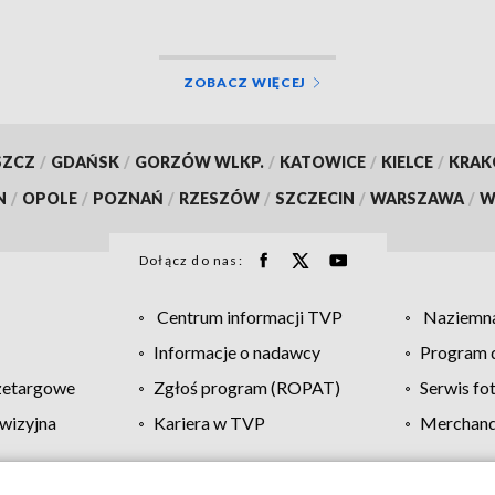
ĘCIA]
ZOBACZ WIĘCEJ
SZCZ
/
GDAŃSK
/
GORZÓW WLKP.
/
KATOWICE
/
KIELCE
/
KRA
N
/
OPOLE
/
POZNAŃ
/
RZESZÓW
/
SZCZECIN
/
WARSZAWA
/
W
Dołącz do nas:
Centrum informacji TVP
Naziemna
Informacje o nadawcy
Program d
zetargowe
Zgłoś program (ROPAT)
Serwis fo
wizyjna
Kariera w TVP
Merchandi