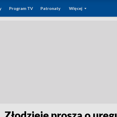
y
Program TV
Patronaty
Więcej
 Złodzieje proszą o ure