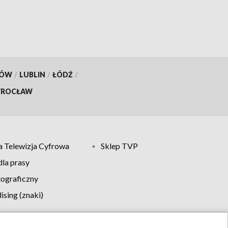
KÓW
/
LUBLIN
/
ŁÓDŹ
/
ROCŁAW
 Telewizja Cyfrowa
Sklep TVP
la prasy
tograficzny
sing (znaki)