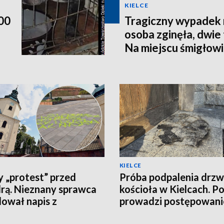
KIELCE
200
Tragiczny wypadek 
osoba zginęła, dwie t
Na miejscu śmigłow
KIELCE
 „protest” przed
Próba podpalenia drzw
rą. Nieznany sprawca
kościoła w Kielcach. Po
ował napis z
prowadzi postępowani
żeniami o zdradę