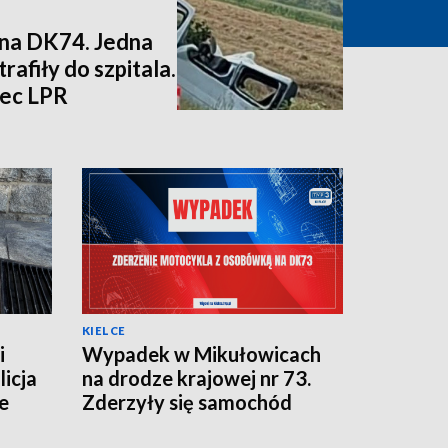
na DK74. Jedna
rafiły do szpitala.
iec LPR
KIELCE
i
Wypadek w Mikułowicach
licja
na drodze krajowej nr 73.
e
Zderzyły się samochód
osobowy i motocykl