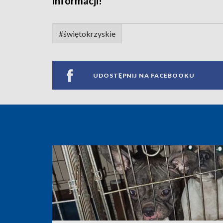
informacji!
#świętokrzyskie
UDOSTĘPNIJ NA FACEBOOKU