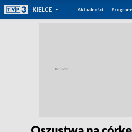
POWRÓT DO
KIELCE
Aktualności
Program
TVP REGIONY
Oszustwa na córkę.