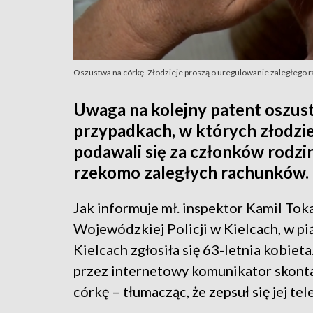
Oszustwa na córkę. Złodzieje proszą o uregulowanie zaległego 
Uwaga na kolejny patent oszust
przypadkach, w których złodzi
podawali się za członków rodzin
rzekomo zaległych rachunków.
Jak informuje mł. inspektor Kamil To
Wojewódzkiej Policji w Kielcach, w pią
Kielcach zgłosiła się 63-letnia kobieta
przez internetowy komunikator skontak
córkę – tłumacząc, że zepsuł się jej te