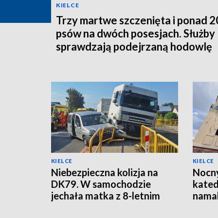
KIELCE
Trzy martwe szczenięta i ponad 
psów na dwóch posesjach. Służby
sprawdzają podejrzaną hodowlę
KIELCE
KIELCE
Niebezpieczna kolizja na
Nocny
DK79. W samochodzie
kated
jechała matka z 8-letnim
namal
dzieckiem
oskar