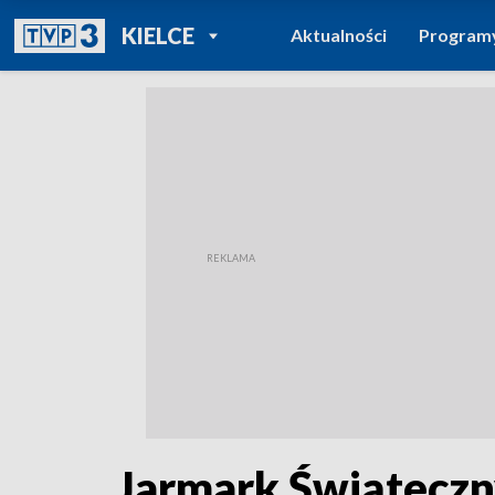
POWRÓT DO
KIELCE
Aktualności
Program
TVP REGIONY
Jarmark Świąteczn