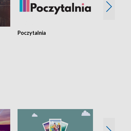
Poczytalnia
Koncerty TV