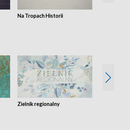
Na Tropach Historii
Szept ziemi
Zielnik regionalny
EkoLogiczni