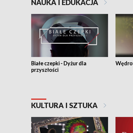
NAUKA I EDUKACJA
Białe czepki - Dyżur dla
Wędro
przyszłości
KULTURA I SZTUKA