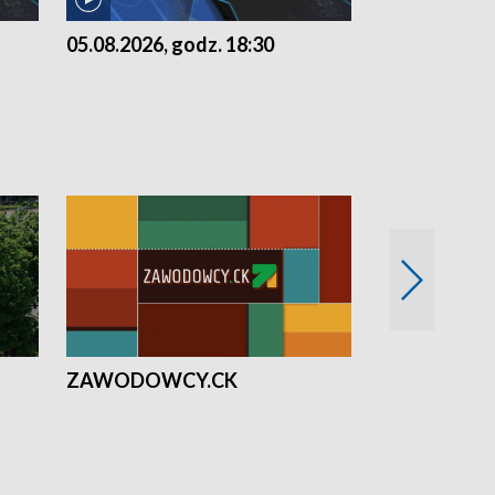
05.08.2026, godz. 18:30
04.08.2026, 
ZAWODOWCY.CK
Solidarni z U