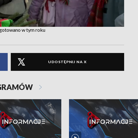
zygotowano w tym roku
UDOSTĘPNIJ NA X
OGRAMÓW