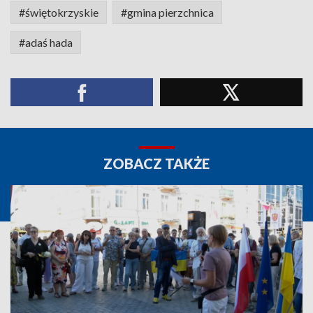
#świętokrzyskie
#gmina pierzchnica
#adaś hada
ZOBACZ TAKŻE