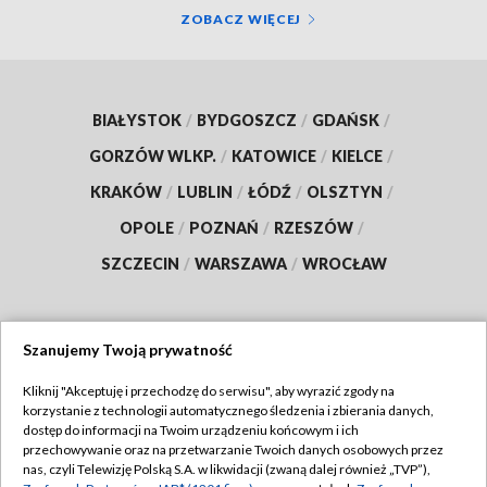
ZOBACZ WIĘCEJ
BIAŁYSTOK
/
BYDGOSZCZ
/
GDAŃSK
/
GORZÓW WLKP.
/
KATOWICE
/
KIELCE
/
KRAKÓW
/
LUBLIN
/
ŁÓDŹ
/
OLSZTYN
/
OPOLE
/
POZNAŃ
/
RZESZÓW
/
SZCZECIN
/
WARSZAWA
/
WROCŁAW
Szanujemy Twoją prywatność
Dołącz do nas:
Kliknij "Akceptuję i przechodzę do serwisu", aby wyrazić zgody na
korzystanie z technologii automatycznego śledzenia i zbierania danych,
TVP
dostęp do informacji na Twoim urządzeniu końcowym i ich
Abonament TVP
przechowywanie oraz na przetwarzanie Twoich danych osobowych przez
Regulamin TVP
nas, czyli Telewizję Polską S.A. w likwidacji (zwaną dalej również „TVP”),
Emisja w TVP