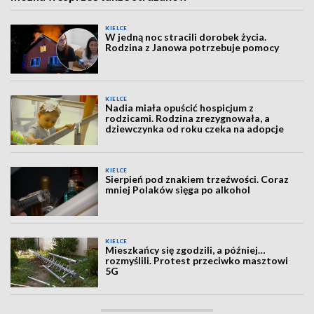
KIELCE
W jedną noc stracili dorobek życia.
Rodzina z Janowa potrzebuje pomocy
KIELCE
Nadia miała opuścić hospicjum z
rodzicami. Rodzina zrezygnowała, a
dziewczynka od roku czeka na adopcje
KIELCE
Sierpień pod znakiem trzeźwości. Coraz
mniej Polaków sięga po alkohol
KIELCE
Mieszkańcy się zgodzili, a później…
rozmyślili. Protest przeciwko masztowi
5G