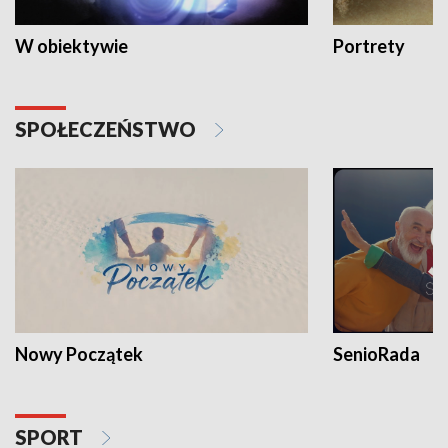
W obiektywie
Portrety
SPOŁECZEŃSTWO
Nowy Początek
SenioRada
SPORT