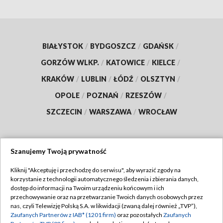
BIAŁYSTOK
/
BYDGOSZCZ
/
GDAŃSK
/
GORZÓW WLKP.
/
KATOWICE
/
KIELCE
/
KRAKÓW
/
LUBLIN
/
ŁÓDŹ
/
OLSZTYN
/
OPOLE
/
POZNAŃ
/
RZESZÓW
/
SZCZECIN
/
WARSZAWA
/
WROCŁAW
Szanujemy Twoją prywatność
Dołącz do nas:
Kliknij "Akceptuję i przechodzę do serwisu", aby wyrazić zgody na
korzystanie z technologii automatycznego śledzenia i zbierania danych,
TVP
dostęp do informacji na Twoim urządzeniu końcowym i ich
Abonament TVP
przechowywanie oraz na przetwarzanie Twoich danych osobowych przez
Regulamin TVP
nas, czyli Telewizję Polską S.A. w likwidacji (zwaną dalej również „TVP”),
Emisja w TVP
Zaufanych Partnerów z IAB* (1201 firm)
oraz pozostałych
Zaufanych
Polityka prywatności