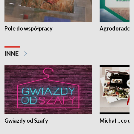
Pole do współpracy
Agrodoradcy 
INNE
Gwiazdy od Szafy
Michał... co dz