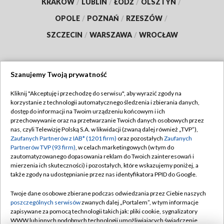
KRAKÓW
/
LUBLIN
/
ŁÓDŹ
/
OLSZTYN
/
OPOLE
/
POZNAŃ
/
RZESZÓW
/
SZCZECIN
/
WARSZAWA
/
WROCŁAW
Szanujemy Twoją prywatność
Dołącz do nas:
Kliknij "Akceptuję i przechodzę do serwisu", aby wyrazić zgody na
korzystanie z technologii automatycznego śledzenia i zbierania danych,
TVP
dostęp do informacji na Twoim urządzeniu końcowym i ich
Abonament TVP
przechowywanie oraz na przetwarzanie Twoich danych osobowych przez
Regulamin TVP
nas, czyli Telewizję Polską S.A. w likwidacji (zwaną dalej również „TVP”),
Emisja w TVP
Polityka prywatności
Zaufanych Partnerów z IAB* (1201 firm)
oraz pozostałych
Zaufanych
Partnerów TVP (93 firm)
, w celach marketingowych (w tym do
Centrum informacji TVP
Moje zgody
zautomatyzowanego dopasowania reklam do Twoich zainteresowań i
mierzenia ich skuteczności) i pozostałych, które wskazujemy poniżej, a
Naziemna Telewizja Cyfrowa
Pomoc
także zgody na udostępnianie przez nas identyfikatora PPID do Google.
Sklep TVP
Biuro reklamy
Twoje dane osobowe zbierane podczas odwiedzania przez Ciebie naszych
Rada Programowa
Kontakt
poszczególnych serwisów
zwanych dalej „Portalem”, w tym informacje
zapisywane za pomocą technologii takich jak: pliki cookie, sygnalizatory
System NOS
WWW lub innych podobnych technologii umożliwiających świadczenie