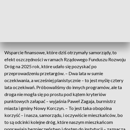
Najwięcej, bo ponad 6 mln zł dotacji, otrzymał powiat
ostrowiecki, ponad 4 mln powiat włoszczowski. – Droga
Moskorzew – Dzierzgów – ta droga jest w bardzo złym
stanie technicznym. Projekt na nią był zrobiony już kilka
ładnych lat temu i oczekiwaliśmy na środki – podkreśla
Dariusz Czechowski, starosta włoszczowski.
Wsparcie finansowe, które dziś otrzymały samorządy, to
efekt oszczędności w ramach Rządowego Funduszu Rozwoju
Dróg na 2025 rok, które udało się pozyskać po
przeprowadzeniu przetargów. – Dwa lata w sumie
oczekiwania, a wcześniej planistycznie – to jest myślę cztery
lata oczekiwań. Próbowaliśmy do innych programów, ale ta
droga nie mogła się po prostu pod kątem kryteriów
punktowych załapać – wyjaśnia Paweł Zagaja, burmistrz
miasta i gminy Nowy Korczyn. – To jest taka obopólna
korzyść – i nasza, samorządu, i oczywiście mieszkańców, bo
to są odcinki kolejne dróg, które naszym mieszkańcom
poprawiają bezpieczeństwo i dostęp do instytucji – zaznacza