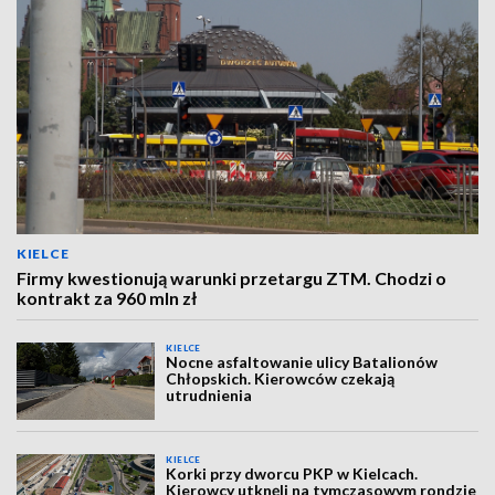
KIELCE
Firmy kwestionują warunki przetargu ZTM. Chodzi o
kontrakt za 960 mln zł
KIELCE
Nocne asfaltowanie ulicy Batalionów
Chłopskich. Kierowców czekają
utrudnienia
KIELCE
Korki przy dworcu PKP w Kielcach.
Kierowcy utknęli na tymczasowym rondzie