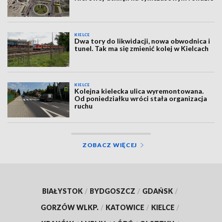
KIELCE
Dwa tory do likwidacji, nowa obwodnica i
tunel. Tak ma się zmienić kolej w Kielcach
KIELCE
Kolejna kielecka ulica wyremontowana.
Od poniedziałku wróci stała organizacja
ruchu
ZOBACZ WIĘCEJ
BIAŁYSTOK
/
BYDGOSZCZ
/
GDAŃSK
/
GORZÓW WLKP.
/
KATOWICE
/
KIELCE
/