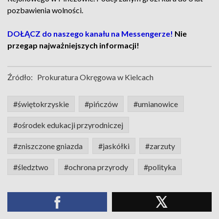
pozbawienia wolności.
DOŁĄCZ do naszego kanału na Messengerze!
Nie
przegap najważniejszych informacji!
Źródło:
Prokuratura Okręgowa w Kielcach
#świętokrzyskie
#pińczów
#umianowice
#ośrodek edukacji przyrodniczej
#zniszczone gniazda
#jaskółki
#zarzuty
#śledztwo
#ochrona przyrody
#polityka