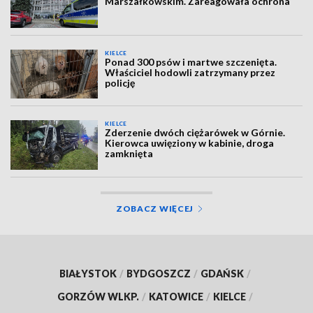
Marszałkowskim. Zareagowała ochrona
KIELCE
Ponad 300 psów i martwe szczenięta.
Właściciel hodowli zatrzymany przez
policję
KIELCE
Zderzenie dwóch ciężarówek w Górnie.
Kierowca uwięziony w kabinie, droga
zamknięta
ZOBACZ WIĘCEJ
BIAŁYSTOK
/
BYDGOSZCZ
/
GDAŃSK
/
GORZÓW WLKP.
/
KATOWICE
/
KIELCE
/