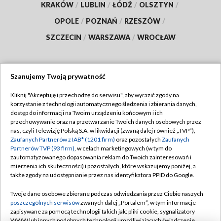
KRAKÓW
/
LUBLIN
/
ŁÓDŹ
/
OLSZTYN
/
OPOLE
/
POZNAŃ
/
RZESZÓW
/
SZCZECIN
/
WARSZAWA
/
WROCŁAW
Szanujemy Twoją prywatność
Dołącz do nas:
Kliknij "Akceptuję i przechodzę do serwisu", aby wyrazić zgody na
korzystanie z technologii automatycznego śledzenia i zbierania danych,
TVP
dostęp do informacji na Twoim urządzeniu końcowym i ich
Abonament TVP
przechowywanie oraz na przetwarzanie Twoich danych osobowych przez
Regulamin TVP
nas, czyli Telewizję Polską S.A. w likwidacji (zwaną dalej również „TVP”),
Emisja w TVP
Polityka prywatności
Zaufanych Partnerów z IAB* (1201 firm)
oraz pozostałych
Zaufanych
Partnerów TVP (93 firm)
, w celach marketingowych (w tym do
Centrum informacji TVP
Moje zgody
zautomatyzowanego dopasowania reklam do Twoich zainteresowań i
mierzenia ich skuteczności) i pozostałych, które wskazujemy poniżej, a
Naziemna Telewizja Cyfrowa
Pomoc
także zgody na udostępnianie przez nas identyfikatora PPID do Google.
Sklep TVP
Biuro reklamy
Twoje dane osobowe zbierane podczas odwiedzania przez Ciebie naszych
Rada Programowa
Kontakt
poszczególnych serwisów
zwanych dalej „Portalem”, w tym informacje
zapisywane za pomocą technologii takich jak: pliki cookie, sygnalizatory
System NOS
WWW lub innych podobnych technologii umożliwiających świadczenie