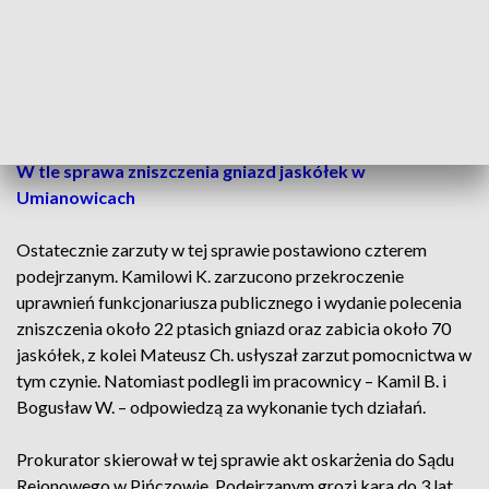
Dziś Prokuratura Okręgowa poinformowała, że do
zniszczenia jaskółczych gniazd doszło w nocy z 2 na 3 lipca,
przy czym śledczy ustalili, że jeden z oskarżonych – Kamil K. –
swoje działania rozpoczął już 16 czerwca.
Zobacz też:
Dyrektor ZŚiNPK odwołany ze stanowiska.
W tle sprawa zniszczenia gniazd jaskółek w
Umianowicach
Ostatecznie zarzuty w tej sprawie postawiono czterem
podejrzanym. Kamilowi K. zarzucono przekroczenie
uprawnień funkcjonariusza publicznego i wydanie polecenia
zniszczenia około 22 ptasich gniazd oraz zabicia około 70
jaskółek, z kolei Mateusz Ch. usłyszał zarzut pomocnictwa w
tym czynie. Natomiast podlegli im pracownicy – Kamil B. i
Bogusław W. – odpowiedzą za wykonanie tych działań.
Prokurator skierował w tej sprawie akt oskarżenia do Sądu
Rejonowego w Pińczowie. Podejrzanym grozi kara do 3 lat