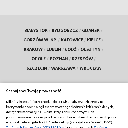
BIAŁYSTOK
/
BYDGOSZCZ
/
GDAŃSK
/
GORZÓW WLKP.
/
KATOWICE
/
KIELCE
/
KRAKÓW
/
LUBLIN
/
ŁÓDŹ
/
OLSZTYN
/
OPOLE
/
POZNAŃ
/
RZESZÓW
/
SZCZECIN
/
WARSZAWA
/
WROCŁAW
Szanujemy Twoją prywatność
Dołącz do nas:
Kliknij "Akceptuję i przechodzę do serwisu", aby wyrazić zgody na
korzystanie z technologii automatycznego śledzenia i zbierania danych,
TVP
dostęp do informacji na Twoim urządzeniu końcowym i ich
Abonament TVP
przechowywanie oraz na przetwarzanie Twoich danych osobowych przez
Regulamin TVP
nas, czyli Telewizję Polską S.A. w likwidacji (zwaną dalej również „TVP”),
Emisja w TVP
Zaufanych Partnerów z IAB* (1201 firm)
oraz pozostałych
Zaufanych
Polityka prywatności