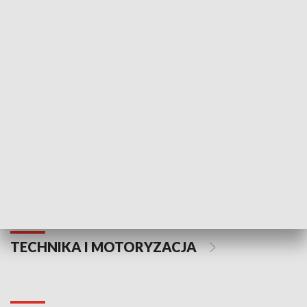
KULTURA I SZTUKA
Informator kulturalny
Drzwi do kult
TECHNIKA I MOTORYZACJA