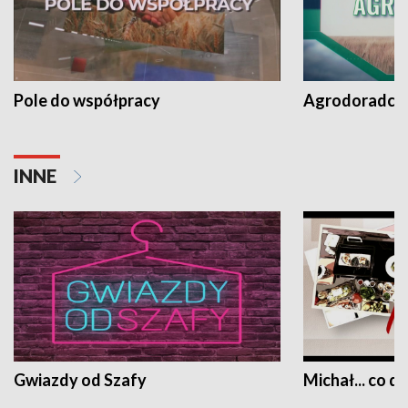
Pole do współpracy
Agrodoradcy 
INNE
Gwiazdy od Szafy
Michał... co dz