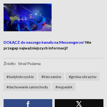
DOŁĄCZ do naszego kanału na Messengerze!
Nie
przegap najważniejszych informacji!
Źródło:
Straż Pożarna
#świętokrzyskie
#kleczanów
#gmina obrazów
#dachowanie samochodu
#wypadek