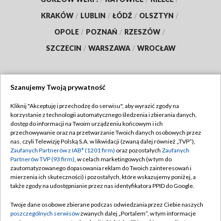
KRAKÓW
/
LUBLIN
/
ŁÓDŹ
/
OLSZTYN
/
OPOLE
/
POZNAŃ
/
RZESZÓW
/
SZCZECIN
/
WARSZAWA
/
WROCŁAW
Szanujemy Twoją prywatność
Dołącz do nas:
Kliknij "Akceptuję i przechodzę do serwisu", aby wyrazić zgody na
korzystanie z technologii automatycznego śledzenia i zbierania danych,
TVP
dostęp do informacji na Twoim urządzeniu końcowym i ich
Abonament TVP
przechowywanie oraz na przetwarzanie Twoich danych osobowych przez
Regulamin TVP
nas, czyli Telewizję Polską S.A. w likwidacji (zwaną dalej również „TVP”),
Emisja w TVP
Polityka prywatności
Zaufanych Partnerów z IAB* (1201 firm)
oraz pozostałych
Zaufanych
Partnerów TVP (93 firm)
, w celach marketingowych (w tym do
Centrum informacji TVP
Moje zgody
zautomatyzowanego dopasowania reklam do Twoich zainteresowań i
mierzenia ich skuteczności) i pozostałych, które wskazujemy poniżej, a
Naziemna Telewizja Cyfrowa
Pomoc
także zgody na udostępnianie przez nas identyfikatora PPID do Google.
Sklep TVP
Biuro reklamy
Twoje dane osobowe zbierane podczas odwiedzania przez Ciebie naszych
Rada Programowa
Kontakt
poszczególnych serwisów
zwanych dalej „Portalem”, w tym informacje