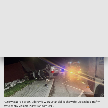
i przewróciła się na dach.
W aucie podróżowały trzy osoby: kierująca 54-latka, jeszcze
jedna kobieta w wieku 48-lat i 14-letnia dziewczyna. Jak
podaje policja wszystkie zostały poszkodowane i trafiły do
szpitala.
Auto wypadło z drogi, uderzyło w przystanek i dachowało. Do szpitala trafiły
dwie osoby. Zdjęcie PSP w Sandomierzu