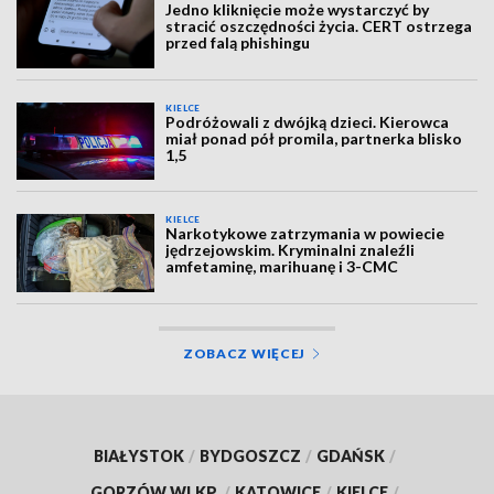
Jedno kliknięcie może wystarczyć by
stracić oszczędności życia. CERT ostrzega
przed falą phishingu
KIELCE
Podróżowali z dwójką dzieci. Kierowca
miał ponad pół promila, partnerka blisko
1,5
KIELCE
Narkotykowe zatrzymania w powiecie
jędrzejowskim. Kryminalni znaleźli
amfetaminę, marihuanę i 3-CMC
ZOBACZ WIĘCEJ
BIAŁYSTOK
/
BYDGOSZCZ
/
GDAŃSK
/
GORZÓW WLKP.
/
KATOWICE
/
KIELCE
/