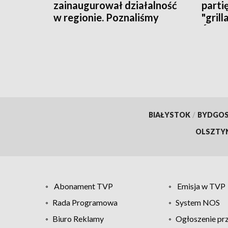
zainaugurował działalność
parti
w regionie. Poznaliśmy
"grill
polityczne plany i... działaczy
Święt
BIAŁYSTOK
/
BYDGO
OLSZTY
Abonament TVP
Emisja w TVP
Rada Programowa
System NOS
Biuro Reklamy
Ogłoszenie pr