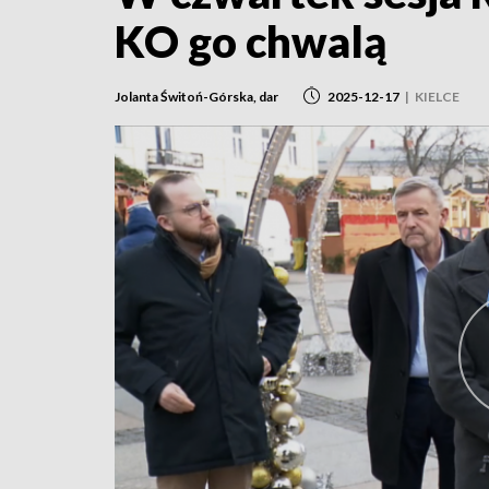
KO go chwalą
Jolanta Świtoń-Górska, dar
2025-12-17
|
KIELCE