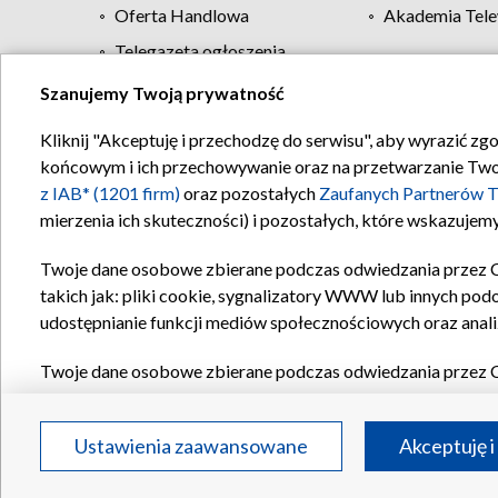
Oferta Handlowa
Akademia Tele
Telegazeta ogłoszenia
Szanujemy Twoją prywatność
Regulamin TVP
Kliknij "Akceptuję i przechodzę do serwisu", aby wyrazić zg
końcowym i ich przechowywanie oraz na przetwarzanie Twoich
z IAB* (1201 firm)
oraz pozostałych
Zaufanych Partnerów T
mierzenia ich skuteczności) i pozostałych, które wskazujemy
Twoje dane osobowe zbierane podczas odwiedzania przez 
takich jak: pliki cookie, sygnalizatory WWW lub innych pod
udostępnianie funkcji mediów społecznościowych oraz anali
Twoje dane osobowe zbierane podczas odwiedzania przez 
plików cookie, informacje o Twoich wyszukiwaniach w serwi
Partnerów TVP
dla realizacji następujących celów i funkc
Ustawienia zaawansowane
Akceptuję i
reklam, tworzenia profilu spersonalizowanych reklam, tworz
treści, stosowania badań rynkowych w celu generowania op