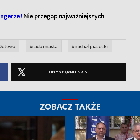
ngerze!
Nie przegap najważniejszych
dżetowa
#rada miasta
#michał piasecki
UDOSTĘPNIJ NA X
ZOBACZ TAKŻE