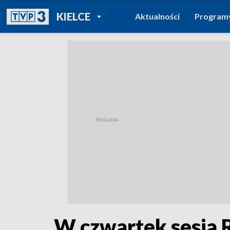
POWRÓT DO
KIELCE
Aktualności
Program
TVP REGIONY
W czwartek sesja 