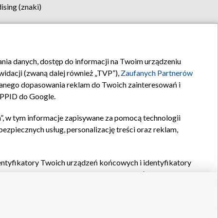
sing (znaki)
klamy
Kontakt
rania danych, dostęp do informacji na Twoim urządzeniu
idacji (zwaną dalej również „TVP”),
Zaufanych Partnerów
anego dopasowania reklam do Twoich zainteresowań i
a PPID do Google.
”, w tym informacje zapisywane za pomocą technologii
zpiecznych usług, personalizację treści oraz reklam,
identyfikatory Twoich urządzeń końcowych i identyfikatory
P,
Zaufanych Partnerów z IAB
oraz pozostałych
Zaufanych
 wyboru podstawowych reklam, wyboru spersonalizowanych
ch treści, pomiaru wydajności reklam, pomiaru wydajności
nia bezpieczeństwa, zapobiegania oszustwom i usuwania