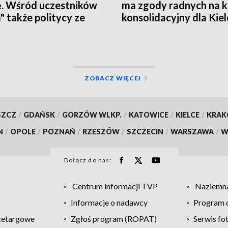
ę. Wśród uczestników
ma zgody radnych na 
a" także politycy ze
konsolidacyjny dla Kiel
okrzyskiego
ZOBACZ WIĘCEJ
SZCZ
/
GDAŃSK
/
GORZÓW WLKP.
/
KATOWICE
/
KIELCE
/
KRA
N
/
OPOLE
/
POZNAŃ
/
RZESZÓW
/
SZCZECIN
/
WARSZAWA
/
W
Dołącz do nas:
Centrum informacji TVP
Naziemna
Informacje o nadawcy
Program d
zetargowe
Zgłoś program (ROPAT)
Serwis fo