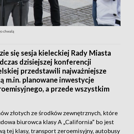
go chwalą
e się sesja kieleckiej Rady Miasta
czas dzisiejszej konferencji
lskiej przedstawili najważniejsze
ą m.in. planowane inwestycje
roemisyjnego, a przede wszystkim
onów złotych ze środków zewnętrznych, które
dowa biurowca klasy A „California” bo jest
 tej klasy, transport zeroemisyjny, autobusy