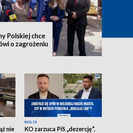
y Polskiej chce
ówi o zagrożeniu
KIELCE
ż nie
KO zarzuca PiS „dezercję”,