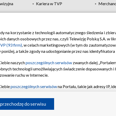
wizyjna
Kariera w TVP
Merchandi
Polityka prywatności
Moje zgody
Pomoc
Biuro re
ody na korzystanie z technologii automatycznego śledzenia i zbie
 danych osobowych przez nas, czyli Telewizję Polską S.A. w likw
VP (93 firm)
, w celach marketingowych (w tym do zautomatyzow
 poniżej, a także zgody na udostępnianie przez nas identyfikator
Ciebie naszych
poszczególnych serwisów
zwanych dalej „Portalem
obnych technologii umożliwiających świadczenie dopasowanych i be
zowanie ruchu w Internecie.
Ciebie
poszczególnych serwisów
na Portalu, takie jak adresy IP, 
sach Portalu czy historia odwiedzin będą przetwarzane przez TV
ji: przechowywania informacji na urządzeniu lub dostęp do nich,
©2026 Telewizja Polska S.A. w likwidacji
 przechodzę do serwisu
enia profilu spersonalizowanych treści, wyboru spersonalizowany
inii odbiorców, opracowywania i ulepszania produktów, zapewnie