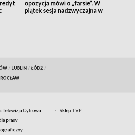
kredyt
opozycja mówi o „farsie”. W
c
piątek sesja nadzwyczajna w
kieleckim ratuszu
KÓW
/
LUBLIN
/
ŁÓDŹ
/
ROCŁAW
 Telewizja Cyfrowa
Sklep TVP
la prasy
tograficzny