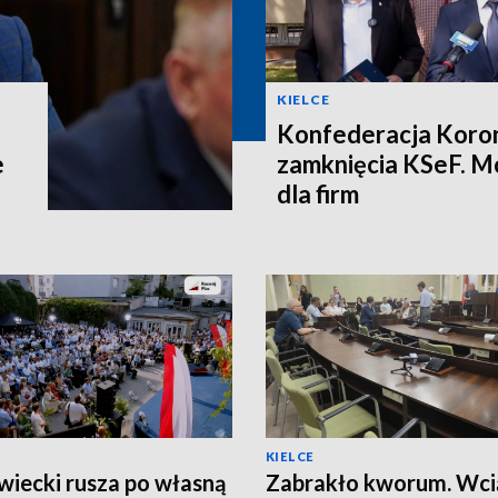
KIELCE
Konfederacja Koron
e
zamknięcia KSeF. M
dla firm
KIELCE
iecki rusza po własną
Zabrakło kworum. Wcią