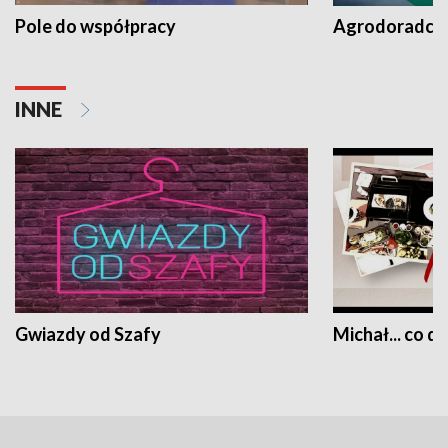
Pole do współpracy
Agrodoradcy 
INNE
Gwiazdy od Szafy
Michał... co dz