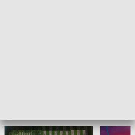
Informator kulturalny
Drzwi do kult
TECHNIKA I MOTORYZACJA
WYPOCZYNEK I REKREACJA