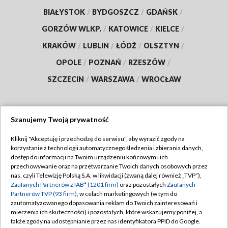
BIAŁYSTOK
/
BYDGOSZCZ
/
GDAŃSK
/
GORZÓW WLKP.
/
KATOWICE
/
KIELCE
/
KRAKÓW
/
LUBLIN
/
ŁÓDŹ
/
OLSZTYN
/
OPOLE
/
POZNAŃ
/
RZESZÓW
/
SZCZECIN
/
WARSZAWA
/
WROCŁAW
Szanujemy Twoją prywatność
Dołącz do nas:
Kliknij "Akceptuję i przechodzę do serwisu", aby wyrazić zgody na
korzystanie z technologii automatycznego śledzenia i zbierania danych,
TVP
dostęp do informacji na Twoim urządzeniu końcowym i ich
Abonament TVP
przechowywanie oraz na przetwarzanie Twoich danych osobowych przez
Regulamin TVP
nas, czyli Telewizję Polską S.A. w likwidacji (zwaną dalej również „TVP”),
Emisja w TVP
Zaufanych Partnerów z IAB* (1201 firm)
oraz pozostałych
Zaufanych
Polityka prywatności
Partnerów TVP (93 firm)
, w celach marketingowych (w tym do
Centrum informacji TVP
Moje zgody
zautomatyzowanego dopasowania reklam do Twoich zainteresowań i
mierzenia ich skuteczności) i pozostałych, które wskazujemy poniżej, a
Naziemna Telewizja Cyfrowa
Pomoc
także zgody na udostępnianie przez nas identyfikatora PPID do Google.