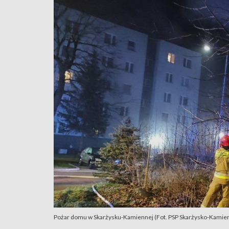
Pożar domu w Skarżysku-Kamiennej (Fot. PSP Skarżysko-Kamienna