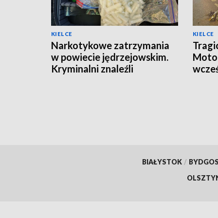
KIELCE
KIELCE
Narkotykowe zatrzymania
Tragi
w powiecie jędrzejowskim.
Motoc
Kryminalni znaleźli
wcześ
amfetaminę, marihuanę i 3-
zmarł
CMC
BIAŁYSTOK
/
BYDGO
OLSZTY