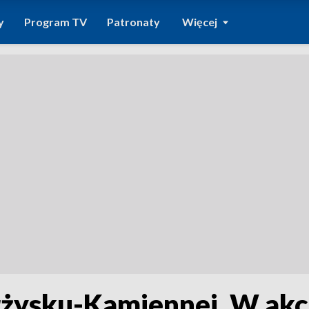
y
Program TV
Patronaty
Więcej
żysku-Kamiennej. W akcji