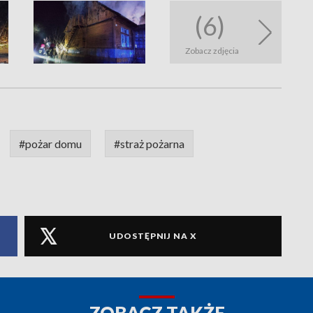
(6)
Zobacz zdjęcia
#pożar domu
#straż pożarna
UDOSTĘPNIJ NA X
ZOBACZ TAKŻE