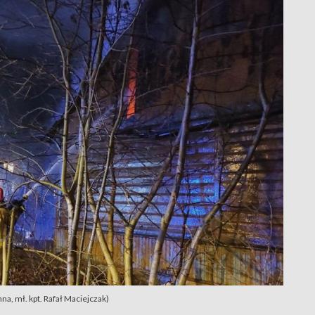
, mł. kpt. Rafał Maciejczak)