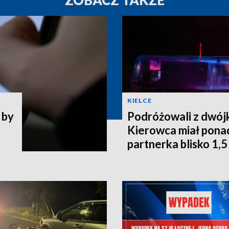
KIELCE
 by
Podróżowali z dwójk
Kierowca miał ponad
partnerka blisko 1,5