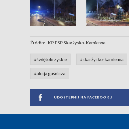
Źródło:
KP PSP Skarżysko-Kamienna
#świętokrzyskie
#skarżysko-kamienna
#akcja gaśnicza
UDOSTĘPNIJ NA FACEBOOKU