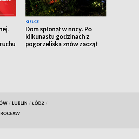
KIELCE
ej.
Dom spłonął w nocy. Po
kilkunastu godzinach z
 ruchu
pogorzeliska znów zaczął
wydobywać się dym
KÓW
/
LUBLIN
/
ŁÓDŹ
/
ROCŁAW