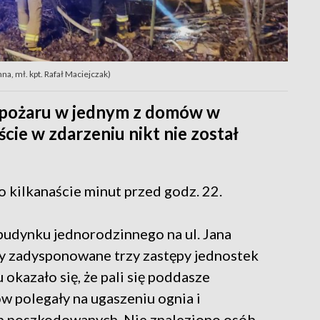
, mł. kpt. Rafał Maciejczak)
 pożaru w jednym z domów w
cie w zdarzeniu nikt nie został
o kilkanaście minut przed godz. 22.
budynku jednorodzinnego na ul. Jana
y zadysponowane trzy zastępy jednostek
okazało się, że pali się poddasze
w polegały na ugaszeniu ognia i
b poszkodowanych. Nie znaleziono osób