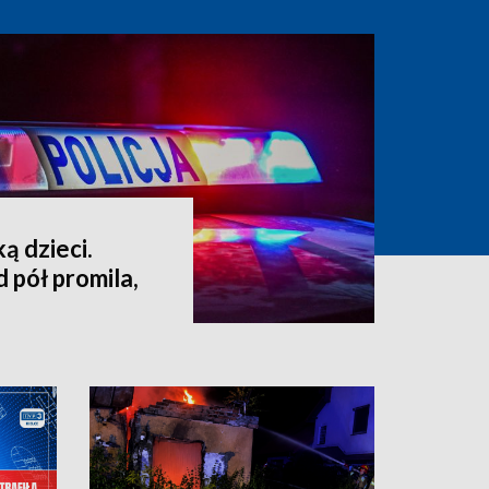
ą dzieci.
 pół promila,