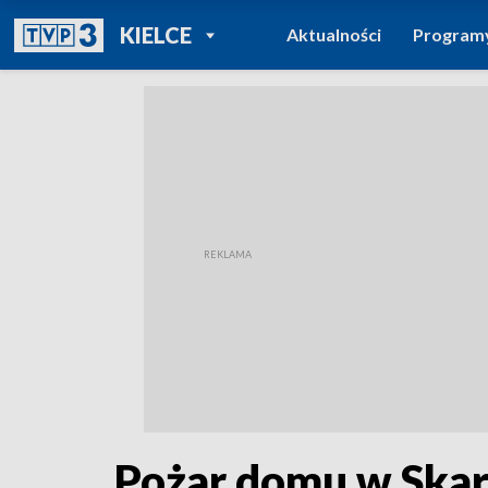
POWRÓT DO
KIELCE
Aktualności
Program
TVP REGIONY
Pożar domu w Skar