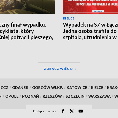
KIELCE
czny finał wypadku.
Wypadek na S7 w Łączn
yklista, który
Jedna osoba trafiła do
niej potrącił pieszego,
szpitala, utrudnienia w
 w szpitalu
ZOBACZ WIĘCEJ
SZCZ
/
GDAŃSK
/
GORZÓW WLKP.
/
KATOWICE
/
KIELCE
/
KRA
N
/
OPOLE
/
POZNAŃ
/
RZESZÓW
/
SZCZECIN
/
WARSZAWA
/
W
Dołącz do nas: