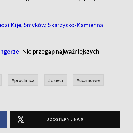
dzi Kije, Smyków, Skarżysko-Kamienną i
engerze!
Nie przegap najważniejszych
#próchnica
#dzieci
#uczniowie
UDOSTĘPNIJ NA X