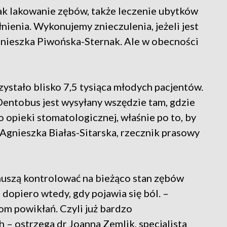
jak lakowanie zębów, także leczenie ubytków
ienia. Wykonujemy znieczulenia, jeżeli jest
Agnieszka Piwońska-Sternak. Ale w obecności
ystało blisko 7,5 tysiąca młodych pacjentów.
 Dentobus jest wysyłany wszędzie tam, gdzie
 opieki stomatologicznej, właśnie po to, by
Agnieszka Białas-Sitarska, rzecznik prasowy
muszą kontrolować na bieżąco stan zębów
 dopiero wtedy, gdy pojawia się ból. –
om powikłań. Czyli już bardzo
 ostrzega dr Joanna Zemlik, specjalista