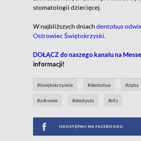
stomatologii dziecięcej.
W najbliższych dniach
dentobus odwie
Ostrowiec Świętokrzyski
.
DOŁĄCZ do naszego kanału na Mess
informacji!
#świętokrzyskie
#dentobus
#zęby
#zdrowie
#dentysta
#nfz
UDOSTĘPNIJ NA FACEBOOKU