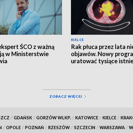
KIELCE
ekspert ŚCO z ważną
Rak płuca przez lata ni
ją w Ministerstwie
objawów. Nowy progr
wia
uratować tysiące istni
ZOBACZ WIĘCEJ
SZCZ
/
GDAŃSK
/
GORZÓW WLKP.
/
KATOWICE
/
KIELCE
/
KRA
N
/
OPOLE
/
POZNAŃ
/
RZESZÓW
/
SZCZECIN
/
WARSZAWA
/
W