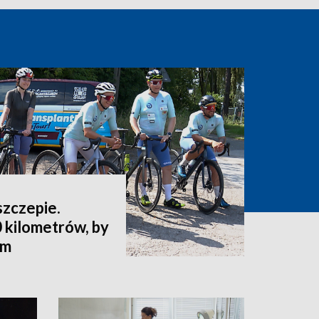
szczepie.
 kilometrów, by
ym