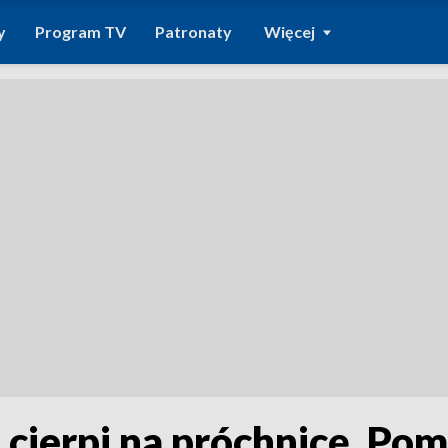
y
Program TV
Patronaty
Więcej
i cierpi na próchnicę. P