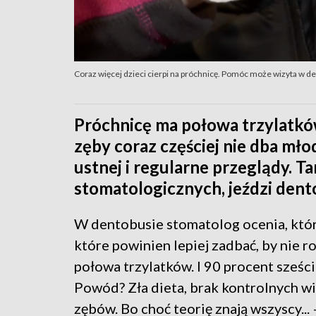
Coraz więcej dzieci cierpi na próchnicę. Pomóc może wizyta w d
Próchnicę ma połowa trzylatków 
zęby coraz częściej nie dba mło
ustnej i regularne przeglądy. T
stomatologicznych, jeździ dent
W dentobusie stomatolog ocenia, któr
które powinien lepiej zadbać, by nie r
połowa trzylatków. I 90 procent sześci
Powód? Zła dieta, brak kontrolnych wi
zębów. Bo choć teorię znają wszyscy...