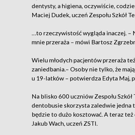
dentysty, a higiena, oczywiście, codzi
Maciej Dudek, uczeń Zespołu Szkół T
…to rzeczywistość wygląda inaczej. – 
mnie przeraża – mówi Bartosz Zgrzebn
Wielu młodych pacjentów przeraża też
zaniedbania.– Osoby nie tylko, że mają
u 19-latków – potwierdza Edyta Maj, 
Na blisko 600 uczniów Zespołu Szkół 
dentobusie skorzysta zaledwie jedna tr
będzie to dużo kosztować. A teraz też 
Jakub Wach, uczeń ZSTI.