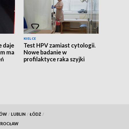
KIELCE
e daje
Test HPV zamiast cytologii.
am ma
Nowe badanie w
eń
profilaktyce raka szyjki
macicy
KÓW
/
LUBLIN
/
ŁÓDŹ
/
ROCŁAW