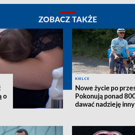
ZOBACZ TAKŻE
KIELCE
ć
Nowe życie po prze
ą o
Pokonują ponad 800
dawać nadzieję inn