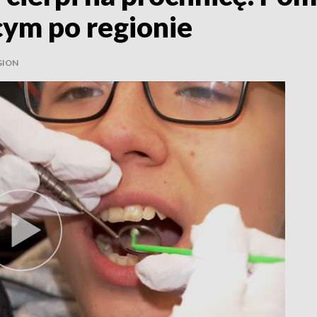
cym po regionie
GION