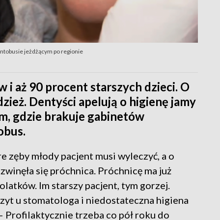
entobusie jeżdżącym po regionie
i aż 90 procent starszych dzieci. O
dzież. Dentyści apelują o higienę jamy
am, gdzie brakuje gabinetów
obus.
e zęby młody pacjent musi wyleczyć, a o
ozwinęła się próchnica. Próchnicę ma już
olatków. Im starszy pacjent, tym gorzej.
zyt u stomatologa i niedostateczna higiena
 – Profilaktycznie trzeba co pół roku do