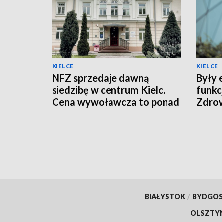
KIELCE
KIELCE
NFZ sprzedaje dawną
Były 
siedzibę w centrum Kielc.
funkc
Cena wywoławcza to ponad
Zdro
10 mln zł
BIAŁYSTOK
/
BYDGO
OLSZTY