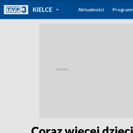
POWRÓT DO
KIELCE
Aktualności
Program
TVP REGIONY
Coraz więcej dziec