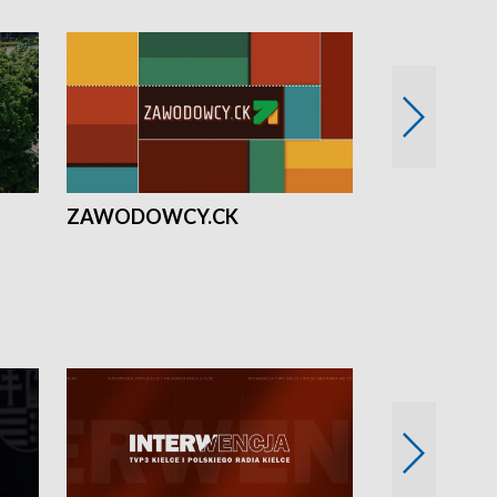
ZAWODOWCY.CK
Solidarni z U