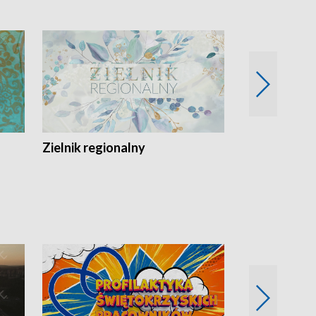
Zielnik regionalny
EkoLogiczni