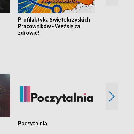
Profilaktyka Świętokrzyskich
Misja: Pacjen
Pracowników - Weź się za
zdrowie!
Poczytalnia
Koncerty TV