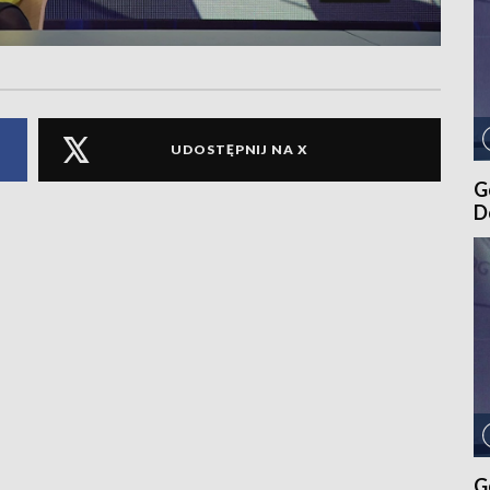
UDOSTĘPNIJ NA X
G
D
G