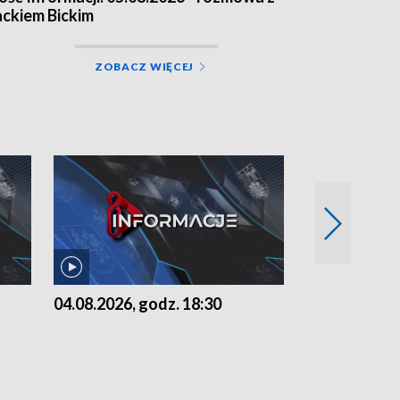
ackiem Bickim
ZOBACZ WIĘCEJ
04.08.2026, godz. 18:30
03.08.2026, 