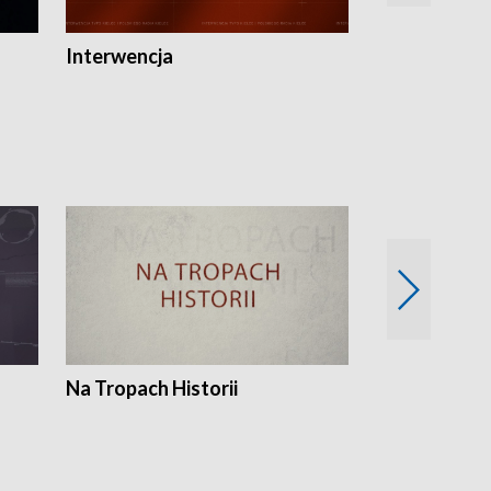
Interwencja
Fakty i Opin
Na Tropach Historii
Szept ziemi