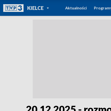
POWRÓT DO
KIELCE
Aktualności
Program
TVP REGIONY
20.12.2025 - rozm