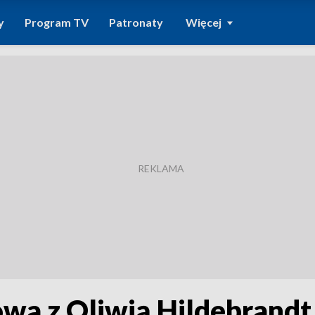
y
Program TV
Patronaty
Więcej
owa z Oliwią Hildebrandt