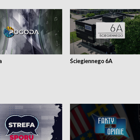
a
Ściegiennego 6A