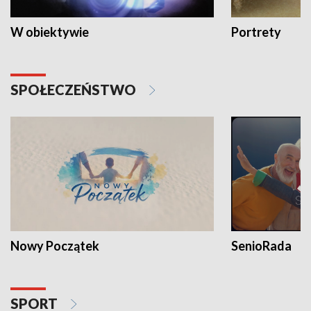
W obiektywie
Portrety
SPOŁECZEŃSTWO
Nowy Początek
SenioRada
SPORT