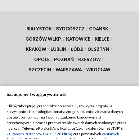
BIAŁYSTOK
/
BYDGOSZCZ
/
GDAŃSK
/
GORZÓW WLKP.
/
KATOWICE
/
KIELCE
/
KRAKÓW
/
LUBLIN
/
ŁÓDŹ
/
OLSZTYN
/
OPOLE
/
POZNAŃ
/
RZESZÓW
/
SZCZECIN
/
WARSZAWA
/
WROCŁAW
Szanujemy Twoją prywatność
Dołącz do nas:
Kliknij "Akceptuję i przechodzę do serwisu", aby wyrazić zgody na
korzystanie z technologii automatycznego śledzenia i zbierania danych,
TVP
dostęp do informacji na Twoim urządzeniu końcowym i ich
Abonament TVP
przechowywanie oraz na przetwarzanie Twoich danych osobowych przez
Regulamin TVP
nas, czyli Telewizję Polską S.A. w likwidacji (zwaną dalej również „TVP”),
Emisja w TVP
Zaufanych Partnerów z IAB* (1201 firm)
oraz pozostałych
Zaufanych
Polityka prywatności