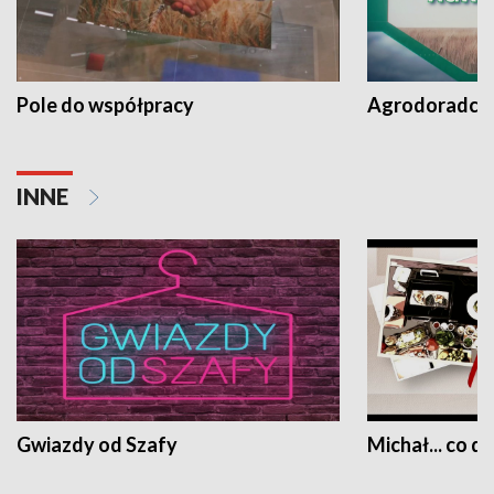
Pole do współpracy
Agrodoradcy 
INNE
Gwiazdy od Szafy
Michał... co dz