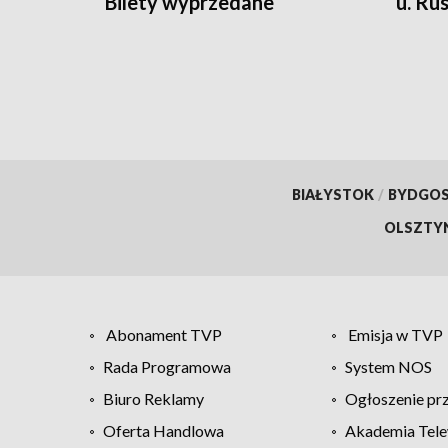
Bilety wyprzedane
u. Ru
punk
BIAŁYSTOK
/
BYDGO
OLSZTY
Abonament TVP
Emisja w TVP
Rada Programowa
System NOS
Biuro Reklamy
Ogłoszenie pr
Oferta Handlowa
Akademia Tele