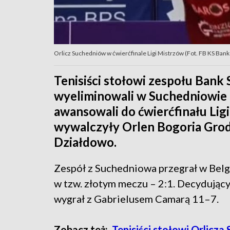
Orlicz Suchedniów w ćwierćfinale Ligi Mistrzów (Fot. FB KS Ban
Tenisiści stołowi zespołu Bank 
wyeliminowali w Suchedniowie 
awansowali do ćwierćfinału Lig
wywalczyły Orlen Bogoria Grod
Działdowo.
Zespół z Suchedniowa przegrał w Belgii
w tzw. złotym meczu – 2:1. Decydując
wygrał z Gabrielusem Camarą 11–7.
Zobacz też:
Tenisiści stołowi Orlicz