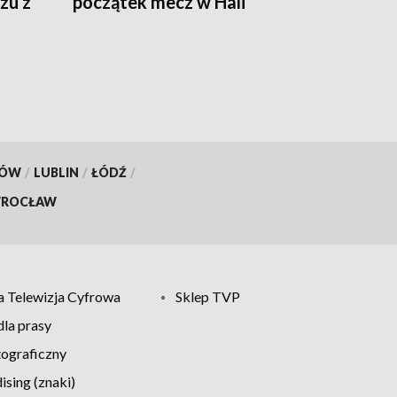
zu z
początek mecz w Hali
Legionów
KÓW
/
LUBLIN
/
ŁÓDŹ
/
ROCŁAW
 Telewizja Cyfrowa
Sklep TVP
la prasy
tograficzny
sing (znaki)