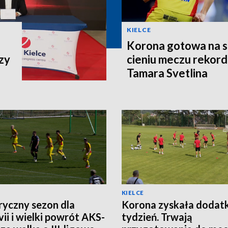
KIELCE
Korona gotowa na st
zy
cieniu meczu rekor
Tamara Svetlina
KIELCE
ryczny sezon dla
Korona zyskała doda
ii i wielki powrót AKS-
tydzień. Trwają