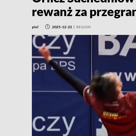
rewanż za przegran
piol
2025-12-22
|
REGION