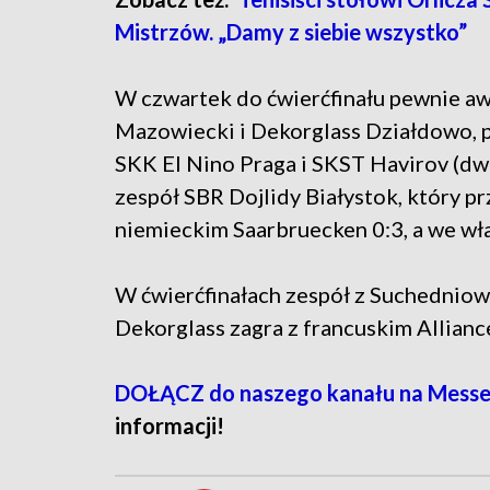
Mistrzów. „Damy z siebie wszystko”
W czwartek do ćwierćfinału pewnie a
Mazowiecki i Dekorglass Działdowo, 
SKK El Nino Praga i SKST Havirov (dwu
zespół SBR Dojlidy Białystok, który p
niemieckim Saarbruecken 0:3, a we włas
W ćwierćfinałach zespół z Suchedniowa
Dekorglass zagra z francuskim Allian
DOŁĄCZ do naszego kanału na Mess
informacji!