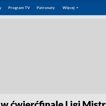
y
Program TV
Patronaty
Więcej
w ćwierćfinale Ligi Mist