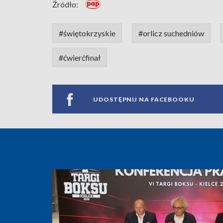
Źródło:
#świętokrzyskie
#orlicz suchedniów
#ćwierćfinał
UDOSTĘPNIJ NA FACEBOOKU