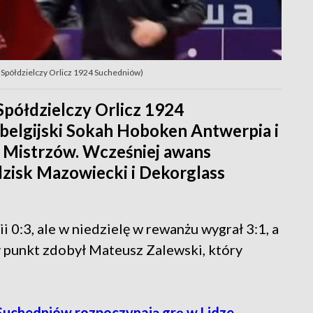
k Spółdzielczy Orlicz 1924 Suchedniów)
Spółdzielczy Orlicz 1924
belgijski Sokah Hoboken Antwerpia i
i Mistrzów. Wcześniej awans
zisk Mazowiecki i Dekorglass
 0:3, ale w niedzielę w rewanżu wygrał 3:1, a
y punkt zdobył Mateusz Zalewski, który
a Suchedniów rozpoczynają grę w Lidze