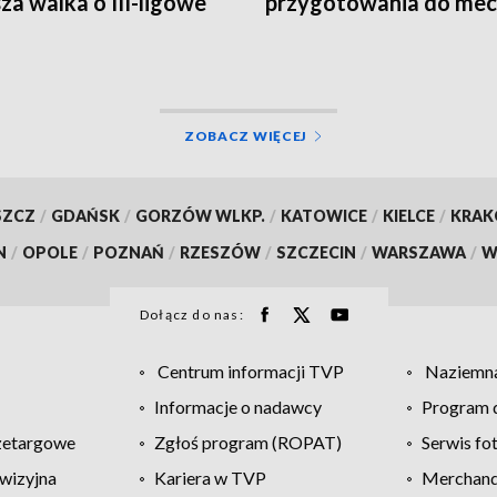
sza walka o III-ligowe
przygotowania do mec
ty
Legią Warszawa
ZOBACZ WIĘCEJ
SZCZ
/
GDAŃSK
/
GORZÓW WLKP.
/
KATOWICE
/
KIELCE
/
KRA
N
/
OPOLE
/
POZNAŃ
/
RZESZÓW
/
SZCZECIN
/
WARSZAWA
/
W
Dołącz do nas:
Centrum informacji TVP
Naziemna
Informacje o nadawcy
Program d
zetargowe
Zgłoś program (ROPAT)
Serwis fo
wizyjna
Kariera w TVP
Merchandi