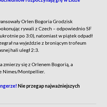
wansowały Orlen Bogoria Grodzisk
pokonując rywali z Czech – odpowiednio SF
krotnie po 3:0), natomiast w piątek odpadł
rzegrał na wyjeździe z broniącym trofeum
nej hali uległ 2:3.
 zmierzy się z Orlenem Bogorią, a
ce Nimes/Montpellier.
engerze!
Nie przegap najważniejszych