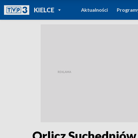
POWRÓT DO
KIELCE
Aktualności
Program
TVP REGIONY
Orlicz Suchedniów 