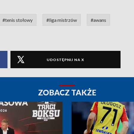
#tenis stołowy
#liga mistrzów
#awans
UDOSTĘPNIJ NA X
ZOBACZ TAKŻE