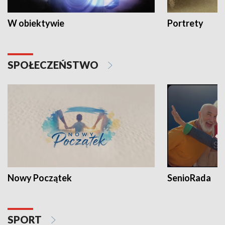
W obiektywie
Portrety
SPOŁECZEŃSTWO
Nowy Początek
SenioRada
SPORT