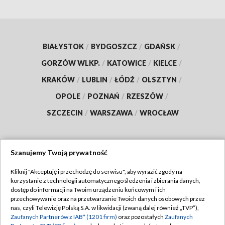
BIAŁYSTOK
/
BYDGOSZCZ
/
GDAŃSK
/
GORZÓW WLKP.
/
KATOWICE
/
KIELCE
/
KRAKÓW
/
LUBLIN
/
ŁÓDŹ
/
OLSZTYN
/
OPOLE
/
POZNAŃ
/
RZESZÓW
/
SZCZECIN
/
WARSZAWA
/
WROCŁAW
Szanujemy Twoją prywatność
Dołącz do nas:
Kliknij "Akceptuję i przechodzę do serwisu", aby wyrazić zgody na
korzystanie z technologii automatycznego śledzenia i zbierania danych,
TVP
dostęp do informacji na Twoim urządzeniu końcowym i ich
Abonament TVP
przechowywanie oraz na przetwarzanie Twoich danych osobowych przez
Regulamin TVP
nas, czyli Telewizję Polską S.A. w likwidacji (zwaną dalej również „TVP”),
Emisja w TVP
Zaufanych Partnerów z IAB* (1201 firm)
oraz pozostałych
Zaufanych
Polityka prywatności