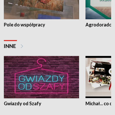
Pole do współpracy
Agrodoradcy 
INNE
Gwiazdy od Szafy
Michał... co dz