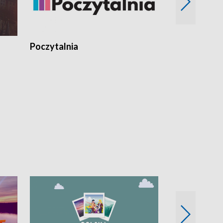
Poczytalnia
Koncerty TV