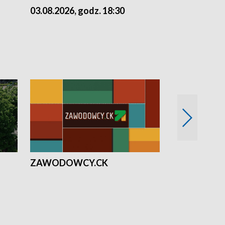
03.08.2026, godz. 18:30
02.08.2026, 
ZAWODOWCY.CK
Solidarni z U