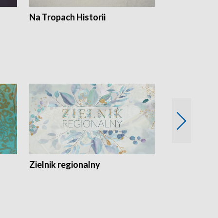
Na Tropach Historii
Szept ziemi
Zielnik regionalny
EkoLogiczni