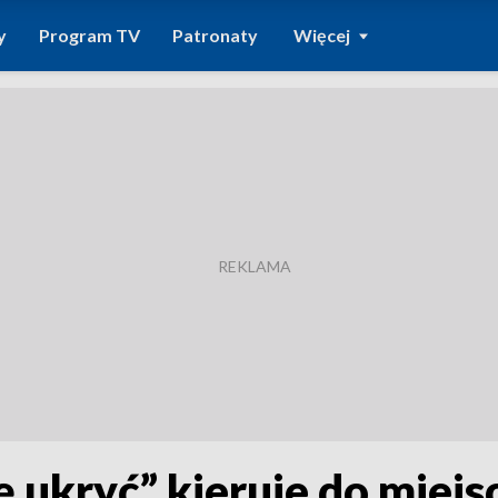
y
Program TV
Patronaty
Więcej
ę ukryć” kieruje do miejs