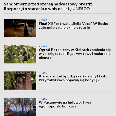
Sandomierz przed szansą na światowy prestiż.
Rozpoczęto starania o wpis na listę UNESCO
KIELCE
Finał XII Festiwalu „Bella Voce”. W Busku
zabrzmiały najpiękniejsze arie
KIELCE
Ogród Botaniczny w Kielcach zamienia się
w galerię sztuki. Będą wystawy i malarskie
plenery
KIELCE
Kieleckie rzeźby odzyskają dawny blask.
Przy zabytkach pojawią się kody QR
KIELCE
W Pacanowie na ludowo. Trwa
ogólnopolski konkurs