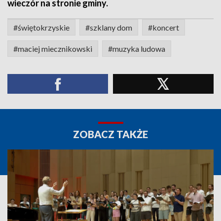
wieczór na stronie gminy.
#świętokrzyskie
#szklany dom
#koncert
#maciej miecznikowski
#muzyka ludowa
ZOBACZ TAKŻE