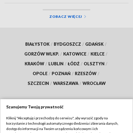
ZOBACZ WIĘCEJ
BIAŁYSTOK
/
BYDGOSZCZ
/
GDAŃSK
/
GORZÓW WLKP.
/
KATOWICE
/
KIELCE
/
KRAKÓW
/
LUBLIN
/
ŁÓDŹ
/
OLSZTYN
/
OPOLE
/
POZNAŃ
/
RZESZÓW
/
SZCZECIN
/
WARSZAWA
/
WROCŁAW
Szanujemy Twoją prywatność
Dołącz do nas:
Kliknij "Akceptuję i przechodzę do serwisu", aby wyrazić zgody na
korzystanie z technologii automatycznego śledzenia i zbierania danych,
TVP
dostęp do informacji na Twoim urządzeniu końcowym i ich