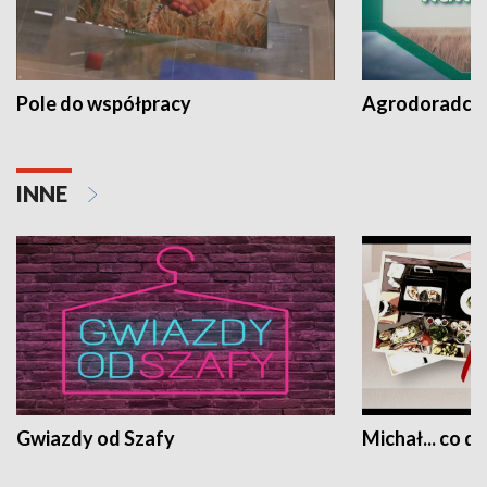
Pole do współpracy
Agrodoradcy 
INNE
Gwiazdy od Szafy
Michał... co dz