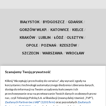
BIAŁYSTOK
/
BYDGOSZCZ
/
GDAŃSK
/
GORZÓW WLKP.
/
KATOWICE
/
KIELCE
/
KRAKÓW
/
LUBLIN
/
ŁÓDŹ
/
OLSZTYN
/
OPOLE
/
POZNAŃ
/
RZESZÓW
/
SZCZECIN
/
WARSZAWA
/
WROCŁAW
Szanujemy Twoją prywatność
Dołącz do nas:
Kliknij "Akceptuję i przechodzę do serwisu", aby wyrazić zgody na
korzystanie z technologii automatycznego śledzenia i zbierania danych,
TVP
dostęp do informacji na Twoim urządzeniu końcowym i ich
Abonament TVP
przechowywanie oraz na przetwarzanie Twoich danych osobowych przez
Regulamin TVP
nas, czyli Telewizję Polską S.A. w likwidacji (zwaną dalej również „TVP”),
Emisja w TVP
Zaufanych Partnerów z IAB* (1201 firm)
oraz pozostałych
Zaufanych
Polityka prywatności