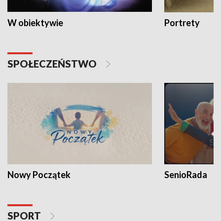
W obiektywie
Portrety
SPOŁECZEŃSTWO
Nowy Początek
SenioRada
SPORT