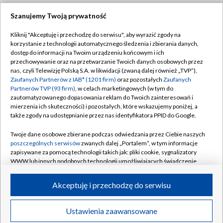
Szanujemy Twoją prywatność
Dołącz do nas:
Kliknij "Akceptuję i przechodzę do serwisu", aby wyrazić zgody na
korzystanie z technologii automatycznego śledzenia i zbierania danych,
TVP
dostęp do informacji na Twoim urządzeniu końcowym i ich
Abonament TVP
przechowywanie oraz na przetwarzanie Twoich danych osobowych przez
Regulamin TVP
nas, czyli Telewizję Polską S.A. w likwidacji (zwaną dalej również „TVP”),
Emisja w TVP
Polityka prywatności
Zaufanych Partnerów z IAB* (1201 firm)
oraz pozostałych
Zaufanych
Partnerów TVP (93 firm)
, w celach marketingowych (w tym do
Centrum informacji TVP
Moje zgody
zautomatyzowanego dopasowania reklam do Twoich zainteresowań i
mierzenia ich skuteczności) i pozostałych, które wskazujemy poniżej, a
Naziemna Telewizja Cyfrowa
Pomoc
także zgody na udostępnianie przez nas identyfikatora PPID do Google.
Sklep TVP
Biuro reklamy
Twoje dane osobowe zbierane podczas odwiedzania przez Ciebie naszych
Rada Programowa
Kontakt
poszczególnych serwisów
zwanych dalej „Portalem”, w tym informacje
zapisywane za pomocą technologii takich jak: pliki cookie, sygnalizatory
System NOS
WWW lub innych podobnych technologii umożliwiających świadczenie
dopasowanych i bezpiecznych usług, personalizację treści oraz reklam,
Informacje o nadawcy
Kanały
udostępnianie funkcji mediów społecznościowych oraz analizowanie
Akceptuję i przechodzę do serwisu
ruchu w Internecie.
Program dla prasy
©2026 Telewizja Polska S.A. w likwidacji
Biuro Reklamy
Twoje dane osobowe zbierane podczas odwiedzania przez Ciebie
Ustawienia zaawansowane
poszczególnych serwisów
na Portalu, takie jak adresy IP, identyfikatory
Ogłoszenie przetargowe