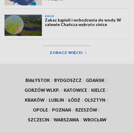
KIELCE
Zakaz kąpieli i wchodzenia do wody. W
zalewie Chańcza wykryto sinice
ZOBACZ WIĘCEJ
BIAŁYSTOK
/
BYDGOSZCZ
/
GDAŃSK
/
GORZÓW WLKP.
/
KATOWICE
/
KIELCE
/
KRAKÓW
/
LUBLIN
/
ŁÓDŹ
/
OLSZTYN
/
OPOLE
/
POZNAŃ
/
RZESZÓW
/
SZCZECIN
/
WARSZAWA
/
WROCŁAW