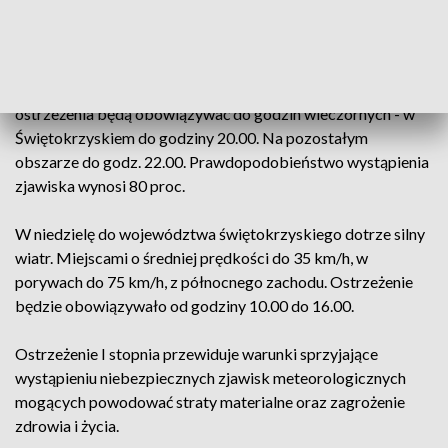
kujawsko-pomorskiego, zachodniopomorskiego, śląskiego i
małopolskiego.
W północnym pasie obszaru objętego zagrożeniem
ostrzeżenia będą obowiązywać do godzin wieczornych - w
Świętokrzyskiem do godziny 20.00. Na pozostałym
obszarze do godz. 22.00. Prawdopodobieństwo wystąpienia
zjawiska wynosi 80 proc.
W niedzielę do województwa świętokrzyskiego dotrze silny
wiatr. Miejscami o średniej prędkości do 35 km/h, w
porywach do 75 km/h, z północnego zachodu. Ostrzeżenie
będzie obowiązywało od godziny 10.00 do 16.00.
Ostrzeżenie I stopnia przewiduje warunki sprzyjające
wystąpieniu niebezpiecznych zjawisk meteorologicznych
mogących powodować straty materialne oraz zagrożenie
zdrowia i życia.