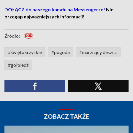
DOŁĄCZ do naszego kanału na Messengerze!
Nie
przegap najważniejszych informacji!
Źródło:
#świętokrzyskie
#pogoda
#marznący deszcz
#gołoledź
ZOBACZ TAKŻE