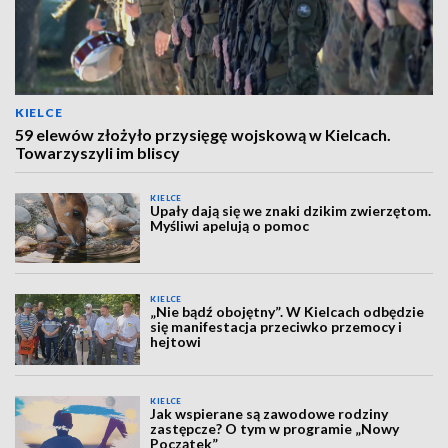
KIELCE
59 elewów złożyło przysięgę wojskową w Kielcach.
Towarzyszyli im bliscy
KIELCE
Upały dają się we znaki dzikim zwierzętom.
Myśliwi apelują o pomoc
KIELCE
„Nie bądź obojętny”. W Kielcach odbędzie
się manifestacja przeciwko przemocy i
hejtowi
KIELCE
Jak wspierane są zawodowe rodziny
zastępcze? O tym w programie „Nowy
Początek”