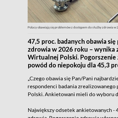
Polacy obawiają się problemów z dostępem do służby zdrowia w 
47,5 proc. badanych obawia si
zdrowia w 2026 roku – wynika
Wirtualnej Polski. Pogorszenie 
powód do niepokoju dla 45,3 p
„Czego obawia się Pan/Pani najbardziej
respondenci badania zrealizowanego p
Polski. Ankietowani mieli do wyboru 
Największy odsetek ankietowanych - 47
zdrowia. Pogorszenie zdrowia własneg