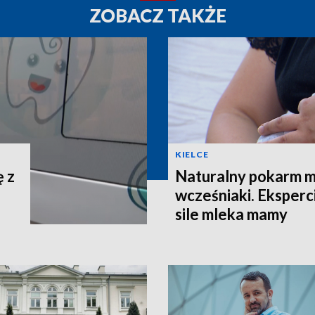
ZOBACZ TAKŻE
KIELCE
ę z
Naturalny pokarm 
wcześniaki. Eksperc
sile mleka mamy