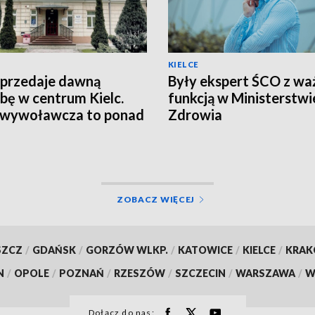
KIELCE
przedaje dawną
Były ekspert ŚCO z wa
ibę w centrum Kielc.
funkcją w Ministerstwi
 wywoławcza to ponad
Zdrowia
n zł
ZOBACZ WIĘCEJ
SZCZ
/
GDAŃSK
/
GORZÓW WLKP.
/
KATOWICE
/
KIELCE
/
KRA
N
/
OPOLE
/
POZNAŃ
/
RZESZÓW
/
SZCZECIN
/
WARSZAWA
/
W
Dołącz do nas: