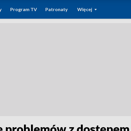
y
Program TV
Patronaty
Więcej
ię problemów z dostępem