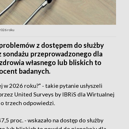
2026 roku
ę problemów z dostępem do służby
 z sondażu przeprowadzonego dla
zdrowia własnego lub bliskich to
rocent badanych.
 w 2026 roku?” - takie pytanie usłyszeli
rzez United Surveys by IBRiS dla Wirtualnej
do trzech odpowiedzi.
,5 proc. - wskazało na dostęp do służby
o lub bliskich to powód do niepokoju dla