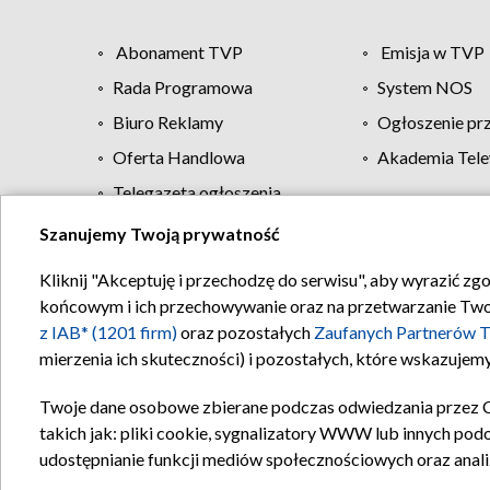
Abonament TVP
Emisja w TVP
Rada Programowa
System NOS
Biuro Reklamy
Ogłoszenie pr
Oferta Handlowa
Akademia Tele
Telegazeta ogłoszenia
Szanujemy Twoją prywatność
Regulamin TVP
Kliknij "Akceptuję i przechodzę do serwisu", aby wyrazić zg
końcowym i ich przechowywanie oraz na przetwarzanie Twoich
z IAB* (1201 firm)
oraz pozostałych
Zaufanych Partnerów T
mierzenia ich skuteczności) i pozostałych, które wskazujemy
Twoje dane osobowe zbierane podczas odwiedzania przez 
takich jak: pliki cookie, sygnalizatory WWW lub innych pod
udostępnianie funkcji mediów społecznościowych oraz anali