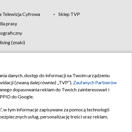
 Telewizja Cyfrowa
Sklep TVP
la prasy
tograficzny
sing (znaki)
klamy
Kontakt
rania danych, dostęp do informacji na Twoim urządzeniu
idacji (zwaną dalej również „TVP”),
Zaufanych Partnerów
anego dopasowania reklam do Twoich zainteresowań i
a PPID do Google.
”, w tym informacje zapisywane za pomocą technologii
zpiecznych usług, personalizację treści oraz reklam,