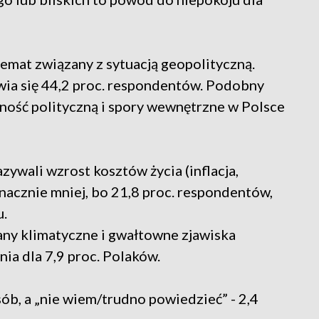
emat związany z sytuacją geopolityczną.
ia się 44,2 proc. respondentów. Podobny
lność polityczną i spory wewnętrzne w Polsce
zywali wzrost kosztów życia (inflacja,
Znacznie mniej, bo 21,8 proc. respondentów,
u.
any klimatyczne i gwałtowne zjawiska
ia dla 7,9 proc. Polaków.
ób, a „nie wiem/trudno powiedzieć” - 2,4