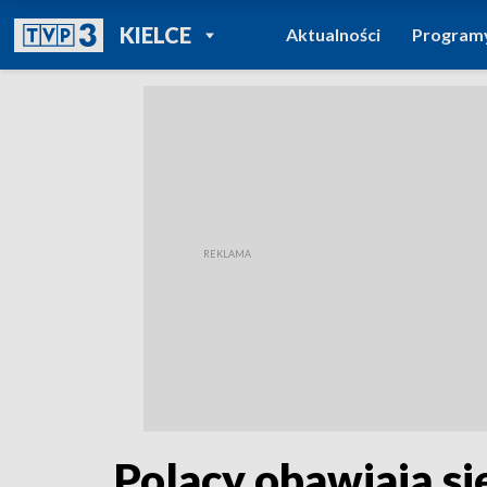
POWRÓT DO
KIELCE
Aktualności
Program
TVP REGIONY
Polacy obawiają s