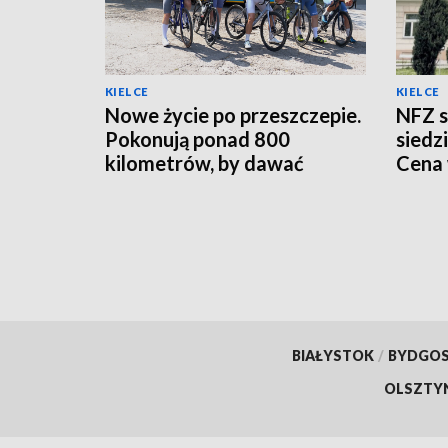
KIELCE
KIELCE
Nowe życie po przeszczepie.
NFZ s
Pokonują ponad 800
siedz
kilometrów, by dawać
Cena
nadzieję innym
10 ml
BIAŁYSTOK
/
BYDGO
OLSZTY