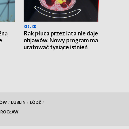
KIELCE
żną
Rak płuca przez lata nie daje
e
objawów. Nowy program ma
uratować tysiące istnień
KÓW
/
LUBLIN
/
ŁÓDŹ
/
ROCŁAW