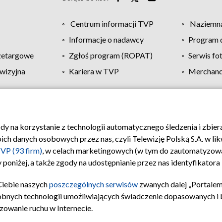
Centrum informacji TVP
Naziemna
Informacje o nadawcy
Program d
zetargowe
Zgłoś program (ROPAT)
Serwis fo
wizyjna
Kariera w TVP
Merchandi
Polityka prywatności
Moje zgody
Pomoc
Biuro re
ody na korzystanie z technologii automatycznego śledzenia i zbie
 danych osobowych przez nas, czyli Telewizję Polską S.A. w likw
VP (93 firm)
, w celach marketingowych (w tym do zautomatyzow
 poniżej, a także zgody na udostępnianie przez nas identyfikator
Ciebie naszych
poszczególnych serwisów
zwanych dalej „Portalem
obnych technologii umożliwiających świadczenie dopasowanych i be
zowanie ruchu w Internecie.