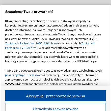
Szanujemy Twoją prywatność
Dołącz do nas:
Kliknij "Akceptuję i przechodzę do serwisu", aby wyrazić zgody na
korzystanie z technologii automatycznego śledzenia i zbierania danych,
TVP
dostęp do informacji na Twoim urządzeniu końcowym i ich
Abonament TVP
przechowywanie oraz na przetwarzanie Twoich danych osobowych przez
Regulamin TVP
nas, czyli Telewizję Polską S.A. w likwidacji (zwaną dalej również „TVP”),
Emisja w TVP
Polityka prywatności
Zaufanych Partnerów z IAB* (1201 firm)
oraz pozostałych
Zaufanych
Partnerów TVP (93 firm)
, w celach marketingowych (w tym do
Centrum informacji TVP
Moje zgody
zautomatyzowanego dopasowania reklam do Twoich zainteresowań i
mierzenia ich skuteczności) i pozostałych, które wskazujemy poniżej, a
Naziemna Telewizja Cyfrowa
Pomoc
także zgody na udostępnianie przez nas identyfikatora PPID do Google.
Sklep TVP
Biuro reklamy
Twoje dane osobowe zbierane podczas odwiedzania przez Ciebie naszych
Rada Programowa
Kontakt
poszczególnych serwisów
zwanych dalej „Portalem”, w tym informacje
zapisywane za pomocą technologii takich jak: pliki cookie, sygnalizatory
System NOS
WWW lub innych podobnych technologii umożliwiających świadczenie
dopasowanych i bezpiecznych usług, personalizację treści oraz reklam,
Informacje o nadawcy
Kanały
udostępnianie funkcji mediów społecznościowych oraz analizowanie
Akceptuję i przechodzę do serwisu
ruchu w Internecie.
Program dla prasy
©2026 Telewizja Polska S.A. w likwidacji
Biuro Reklamy
Twoje dane osobowe zbierane podczas odwiedzania przez Ciebie
Ustawienia zaawansowane