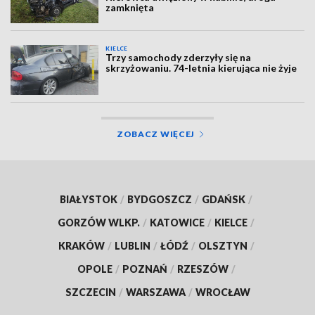
zamknięta
KIELCE
Trzy samochody zderzyły się na
skrzyżowaniu. 74-letnia kierująca nie żyje
ZOBACZ WIĘCEJ
BIAŁYSTOK
/
BYDGOSZCZ
/
GDAŃSK
/
GORZÓW WLKP.
/
KATOWICE
/
KIELCE
/
KRAKÓW
/
LUBLIN
/
ŁÓDŹ
/
OLSZTYN
/
OPOLE
/
POZNAŃ
/
RZESZÓW
/
SZCZECIN
/
WARSZAWA
/
WROCŁAW