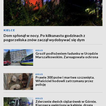
KIELCE
Dom spłonął w nocy. Po kilkunastu godzinach z
pogorzeliska znów zaczął wydobywać się dym
KIELCE
Groził podłożeniem ładunku w Urzędzie
Marszałkowskim. Zareagowała ochrona
KIELCE
Prawie 300 psów i martwe szczenięta.
Właściciel hodowli zatrzymany przez
policję
KIELCE
Zderzenie dwóch ciężarówek w Górnie.
Kierowca uwięziony w kabinie, droga