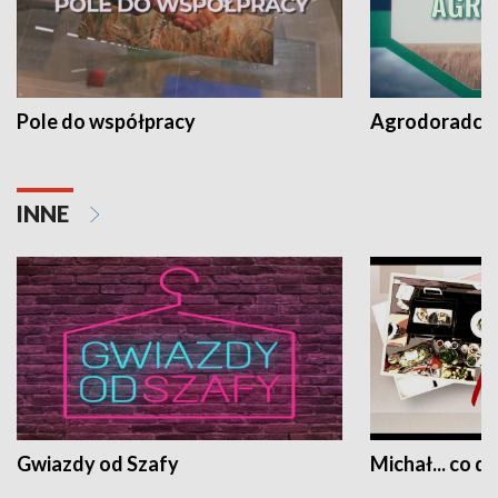
Pole do współpracy
Agrodoradcy 
INNE
Gwiazdy od Szafy
Michał... co dz