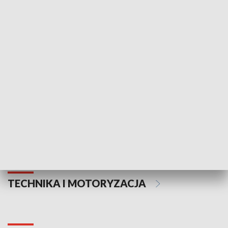
KULTURA I SZTUKA
Informator kulturalny
Drzwi do kult
TECHNIKA I MOTORYZACJA