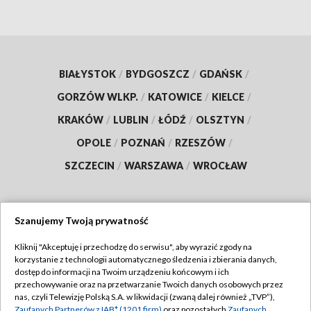
BIAŁYSTOK
/
BYDGOSZCZ
/
GDAŃSK
/
GORZÓW WLKP.
/
KATOWICE
/
KIELCE
/
KRAKÓW
/
LUBLIN
/
ŁÓDŹ
/
OLSZTYN
/
OPOLE
/
POZNAŃ
/
RZESZÓW
/
SZCZECIN
/
WARSZAWA
/
WROCŁAW
Szanujemy Twoją prywatność
Dołącz do nas:
Kliknij "Akceptuję i przechodzę do serwisu", aby wyrazić zgody na
korzystanie z technologii automatycznego śledzenia i zbierania danych,
TVP
dostęp do informacji na Twoim urządzeniu końcowym i ich
Abonament TVP
przechowywanie oraz na przetwarzanie Twoich danych osobowych przez
Regulamin TVP
nas, czyli Telewizję Polską S.A. w likwidacji (zwaną dalej również „TVP”),
Emisja w TVP
Zaufanych Partnerów z IAB* (1201 firm)
oraz pozostałych
Zaufanych
Polityka prywatności