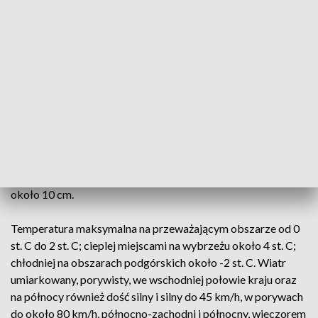
województwa śląskiego oraz łódzkiego.
GDDKiA apeluje do kierowców o ostrożną jazdę, szczególnie
w wymienionych wyżej rejonach.
W komunikacie Dyrekcji przekazano, że w niedzielę w dzień
prognozowane jest zachmurzenie duże, miejscami większe
przejaśnienia, a na zachodzie i północnym zachodzie również
rozpogodzenia. Miejscami, głównie na wschodzie i południu,
przelotne opady śniegu i deszczu ze śniegiem. Miejscami w
rejonach podgórskich Karpat przyrost pokrywy śnieżnej o
około 10 cm.
Temperatura maksymalna na przeważającym obszarze od 0
st. C do 2 st. C; cieplej miejscami na wybrzeżu około 4 st. C;
chłodniej na obszarach podgórskich około -2 st. C. Wiatr
umiarkowany, porywisty, we wschodniej połowie kraju oraz
na północy również dość silny i silny do 45 km/h, w porywach
do około 80 km/h, północno-zachodni i północny, wieczorem