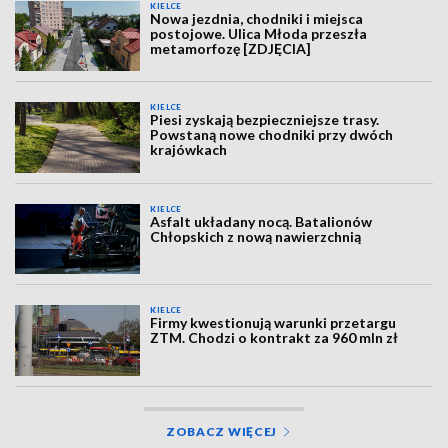
KIELCE
Nowa jezdnia, chodniki i miejsca
postojowe. Ulica Młoda przeszła
metamorfozę [ZDJĘCIA]
KIELCE
Piesi zyskają bezpieczniejsze trasy.
Powstaną nowe chodniki przy dwóch
krajówkach
KIELCE
Asfalt układany nocą. Batalionów
Chłopskich z nową nawierzchnią
KIELCE
Firmy kwestionują warunki przetargu
ZTM. Chodzi o kontrakt za 960 mln zł
ZOBACZ WIĘCEJ