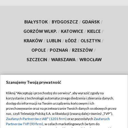
BIAŁYSTOK
/
BYDGOSZCZ
/
GDAŃSK
/
GORZÓW WLKP.
/
KATOWICE
/
KIELCE
/
KRAKÓW
/
LUBLIN
/
ŁÓDŹ
/
OLSZTYN
/
OPOLE
/
POZNAŃ
/
RZESZÓW
/
SZCZECIN
/
WARSZAWA
/
WROCŁAW
Szanujemy Twoją prywatność
Dołącz do nas:
Kliknij "Akceptuję i przechodzę do serwisu", aby wyrazić zgody na
korzystanie z technologii automatycznego śledzenia i zbierania danych,
TVP
dostęp do informacji na Twoim urządzeniu końcowym i ich
Abonament TVP
przechowywanie oraz na przetwarzanie Twoich danych osobowych przez
Regulamin TVP
nas, czyli Telewizję Polską S.A. w likwidacji (zwaną dalej również „TVP”),
Emisja w TVP
Polityka prywatności
Zaufanych Partnerów z IAB* (1201 firm)
oraz pozostałych
Zaufanych
Partnerów TVP (93 firm)
, w celach marketingowych (w tym do
Centrum informacji TVP