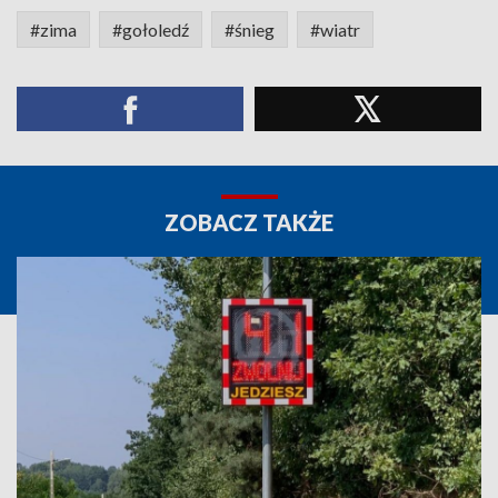
#zima
#gołoledź
#śnieg
#wiatr
ZOBACZ TAKŻE