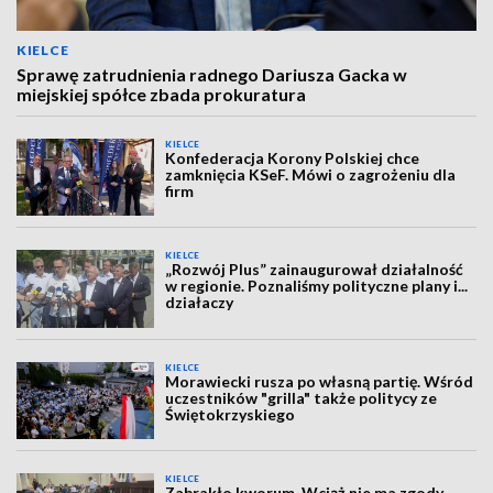
KIELCE
Sprawę zatrudnienia radnego Dariusza Gacka w
miejskiej spółce zbada prokuratura
KIELCE
Konfederacja Korony Polskiej chce
zamknięcia KSeF. Mówi o zagrożeniu dla
firm
KIELCE
„Rozwój Plus” zainaugurował działalność
w regionie. Poznaliśmy polityczne plany i...
działaczy
KIELCE
Morawiecki rusza po własną partię. Wśród
uczestników "grilla" także politycy ze
Świętokrzyskiego
KIELCE
Zabrakło kworum. Wciąż nie ma zgody