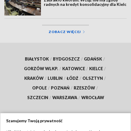
radnych na kredyt konsolidacyjny dla Kielc
ZOBACZ WIĘCEJ
BIAŁYSTOK
/
BYDGOSZCZ
/
GDAŃSK
/
GORZÓW WLKP.
/
KATOWICE
/
KIELCE
/
KRAKÓW
/
LUBLIN
/
ŁÓDŹ
/
OLSZTYN
/
OPOLE
/
POZNAŃ
/
RZESZÓW
/
SZCZECIN
/
WARSZAWA
/
WROCŁAW
Szanujemy Twoją prywatność
Dołącz do nas: