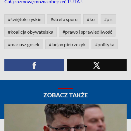
Całą rozmowę można obejrzeć TUTAJ.
#świętokrzyskie
#strefa sporu
#ko
#pis
#koalicja obywatelska
#prawo i sprawiedliwość
#mariusz gosek
#lucjan pietrzczyk
#polityka
ZOBACZ TAKŻE