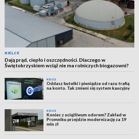
KIELCE
Dają prąd, ciepło i oszczędności. Dlaczego w
Świętokrzyskiem wciąż nie ma rolniczych biogazowni?
KIELCE
Oddasz butelki i pieniądze od razu trafią
na konto. Tak zmieni się system kaucyjny
KIELCE
Koniec z uciążliwym odorem? Zakład w
Promniku przejdzie modernizację za 19
mln zł