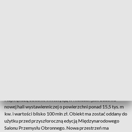
zwiedzających, ale także jakość spotkań, ponieważ
uczestnicy preferują bezpośrednie relacje zamiast
kontaktów zdalnych. Prezes PIPT ocenił, że paradoksalnie to
właśnie rozwój sztucznej inteligencji podnosi rangę targów. –
Na targach produkt jest realny, a nie wykreowany przez AI –
zaznaczył.
W tym kontekście Andrzej Mochoń przywołał sytuację
Targów Kielce, które zakończyły 2024 rok z przychodami na
poziomie 100 mln zł i zyskiem w wysokości 18 mln zł.
Przychody wzrosły z 60 mln zł w 2022 roku i 80 mln zł w
2023 roku, co oznacza wyniki o 60–70 proc. wyższe niż przed
pandemią.
Największą obecnie inwestycją w Kielcach jest budowa
nowej hali wystawienniczej o powierzchni ponad 15,5 tys. m
kw. i wartości blisko 100 mln zł. Obiekt ma zostać oddany do
użytku przed przyszłoroczną edycją Międzynarodowego
Salonu Przemysłu Obronnego. Nowa przestrzeń ma