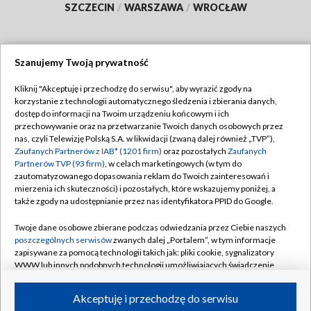
SZCZECIN
/
WARSZAWA
/
WROCŁAW
Szanujemy Twoją prywatność
Dołącz do nas:
Kliknij "Akceptuję i przechodzę do serwisu", aby wyrazić zgody na
korzystanie z technologii automatycznego śledzenia i zbierania danych,
TVP
dostęp do informacji na Twoim urządzeniu końcowym i ich
Abonament TVP
przechowywanie oraz na przetwarzanie Twoich danych osobowych przez
Regulamin TVP
nas, czyli Telewizję Polską S.A. w likwidacji (zwaną dalej również „TVP”),
Emisja w TVP
Polityka prywatności
Zaufanych Partnerów z IAB* (1201 firm)
oraz pozostałych
Zaufanych
Partnerów TVP (93 firm)
, w celach marketingowych (w tym do
Centrum informacji TVP
Moje zgody
zautomatyzowanego dopasowania reklam do Twoich zainteresowań i
mierzenia ich skuteczności) i pozostałych, które wskazujemy poniżej, a
Naziemna Telewizja Cyfrowa
Pomoc
także zgody na udostępnianie przez nas identyfikatora PPID do Google.
Sklep TVP
Biuro reklamy
Twoje dane osobowe zbierane podczas odwiedzania przez Ciebie naszych
Rada Programowa
Kontakt
poszczególnych serwisów
zwanych dalej „Portalem”, w tym informacje
zapisywane za pomocą technologii takich jak: pliki cookie, sygnalizatory
System NOS
WWW lub innych podobnych technologii umożliwiających świadczenie
dopasowanych i bezpiecznych usług, personalizację treści oraz reklam,
Informacje o nadawcy
Kanały
udostępnianie funkcji mediów społecznościowych oraz analizowanie
Akceptuję i przechodzę do serwisu
ruchu w Internecie.
Program dla prasy