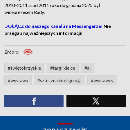
2010–2011, a od 2011 roku do grudnia 2025 był
wiceprezesem Rady.
DOŁĄCZ do naszego kanału na Messengerze!
Nie
przegap najważniejszych informacji!
Źródło:
#świętokrzyskie
#targi kielce
#ai
#wystawa
#sztuczna inteligencja
#wystawcy