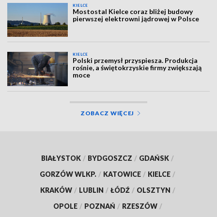
KIELCE
Mostostal Kielce coraz bliżej budowy
pierwszej elektrowni jądrowej w Polsce
KIELCE
Polski przemysł przyspiesza. Produkcja
rośnie, a świętokrzyskie firmy zwiększają
moce
ZOBACZ WIĘCEJ
BIAŁYSTOK
/
BYDGOSZCZ
/
GDAŃSK
/
GORZÓW WLKP.
/
KATOWICE
/
KIELCE
/
KRAKÓW
/
LUBLIN
/
ŁÓDŹ
/
OLSZTYN
/
OPOLE
/
POZNAŃ
/
RZESZÓW
/