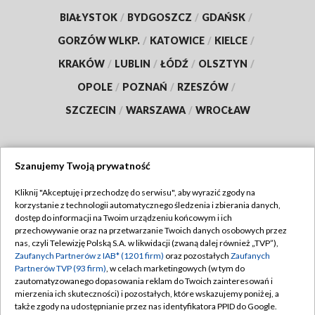
BIAŁYSTOK
/
BYDGOSZCZ
/
GDAŃSK
/
GORZÓW WLKP.
/
KATOWICE
/
KIELCE
/
KRAKÓW
/
LUBLIN
/
ŁÓDŹ
/
OLSZTYN
/
OPOLE
/
POZNAŃ
/
RZESZÓW
/
SZCZECIN
/
WARSZAWA
/
WROCŁAW
Szanujemy Twoją prywatność
Dołącz do nas:
Kliknij "Akceptuję i przechodzę do serwisu", aby wyrazić zgody na
korzystanie z technologii automatycznego śledzenia i zbierania danych,
TVP
dostęp do informacji na Twoim urządzeniu końcowym i ich
Abonament TVP
przechowywanie oraz na przetwarzanie Twoich danych osobowych przez
Regulamin TVP
nas, czyli Telewizję Polską S.A. w likwidacji (zwaną dalej również „TVP”),
Emisja w TVP
Polityka prywatności
Zaufanych Partnerów z IAB* (1201 firm)
oraz pozostałych
Zaufanych
Partnerów TVP (93 firm)
, w celach marketingowych (w tym do
Centrum informacji TVP
Moje zgody
zautomatyzowanego dopasowania reklam do Twoich zainteresowań i
mierzenia ich skuteczności) i pozostałych, które wskazujemy poniżej, a
Naziemna Telewizja Cyfrowa
Pomoc
także zgody na udostępnianie przez nas identyfikatora PPID do Google.