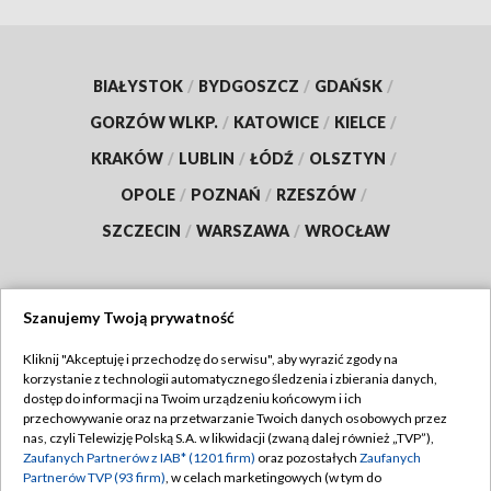
BIAŁYSTOK
/
BYDGOSZCZ
/
GDAŃSK
/
GORZÓW WLKP.
/
KATOWICE
/
KIELCE
/
KRAKÓW
/
LUBLIN
/
ŁÓDŹ
/
OLSZTYN
/
OPOLE
/
POZNAŃ
/
RZESZÓW
/
SZCZECIN
/
WARSZAWA
/
WROCŁAW
Szanujemy Twoją prywatność
Dołącz do nas:
Kliknij "Akceptuję i przechodzę do serwisu", aby wyrazić zgody na
korzystanie z technologii automatycznego śledzenia i zbierania danych,
TVP
dostęp do informacji na Twoim urządzeniu końcowym i ich
Abonament TVP
przechowywanie oraz na przetwarzanie Twoich danych osobowych przez
Regulamin TVP
nas, czyli Telewizję Polską S.A. w likwidacji (zwaną dalej również „TVP”),
Emisja w TVP
Polityka prywatności
Zaufanych Partnerów z IAB* (1201 firm)
oraz pozostałych
Zaufanych
Partnerów TVP (93 firm)
, w celach marketingowych (w tym do
Centrum informacji TVP