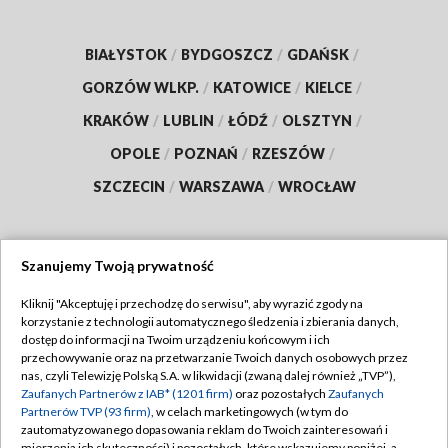
BIAŁYSTOK
/
BYDGOSZCZ
/
GDAŃSK
/
GORZÓW WLKP.
/
KATOWICE
/
KIELCE
/
KRAKÓW
/
LUBLIN
/
ŁÓDŹ
/
OLSZTYN
/
OPOLE
/
POZNAŃ
/
RZESZÓW
/
SZCZECIN
/
WARSZAWA
/
WROCŁAW
Szanujemy Twoją prywatność
Dołącz do nas:
Kliknij "Akceptuję i przechodzę do serwisu", aby wyrazić zgody na
korzystanie z technologii automatycznego śledzenia i zbierania danych,
TVP
dostęp do informacji na Twoim urządzeniu końcowym i ich
Abonament TVP
przechowywanie oraz na przetwarzanie Twoich danych osobowych przez
Regulamin TVP
nas, czyli Telewizję Polską S.A. w likwidacji (zwaną dalej również „TVP”),
Emisja w TVP
Polityka prywatności
Zaufanych Partnerów z IAB* (1201 firm)
oraz pozostałych
Zaufanych
Partnerów TVP (93 firm)
, w celach marketingowych (w tym do
Centrum informacji TVP
Moje zgody
zautomatyzowanego dopasowania reklam do Twoich zainteresowań i
mierzenia ich skuteczności) i pozostałych, które wskazujemy poniżej, a