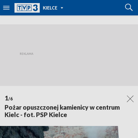
POWRÓT DO
KIELCE
TVP REGIONY
1
/6
Pożar opuszczonej kamienicy w centrum
Kielc - fot. PSP Kielce