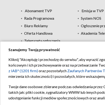
Abonament TVP
Emisja w TVP
Rada Programowa
System NOS
Biuro Reklamy
Ogłoszenie pr
Oferta Handlowa
Akademia Tele
Telegazeta ogłoszenia
Szanujemy Twoją prywatność
Regulamin TVP
Kliknij "Akceptuję i przechodzę do serwisu", aby wyrazić zg
końcowym i ich przechowywanie oraz na przetwarzanie Twoich
z IAB* (1201 firm)
oraz pozostałych
Zaufanych Partnerów T
mierzenia ich skuteczności) i pozostałych, które wskazujemy
Twoje dane osobowe zbierane podczas odwiedzania przez 
takich jak: pliki cookie, sygnalizatory WWW lub innych pod
udostępnianie funkcji mediów społecznościowych oraz anali