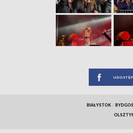
UDOSTĘP
BIAŁYSTOK
/
BYDGO
OLSZTY