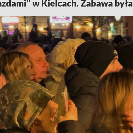
azdami" w Kielcach. Zabawa był