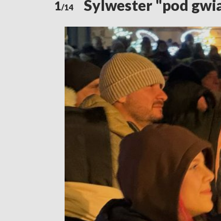
Sylwester "pod gwi
1
/14