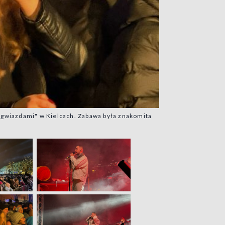
 gwiazdami" w Kielcach. Zabawa była znakomita