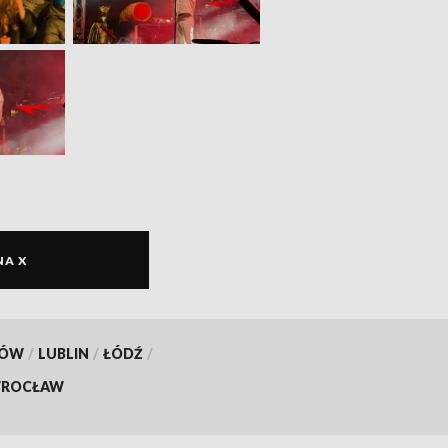
NA X
KÓW
/
LUBLIN
/
ŁÓDŹ
/
ROCŁAW