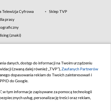
 Telewizja Cyfrowa
Sklep TVP
la prasy
tograficzny
sing (znaki)
klamy
Kontakt
rania danych, dostęp do informacji na Twoim urządzeniu
idacji (zwaną dalej również „TVP”),
Zaufanych Partnerów
anego dopasowania reklam do Twoich zainteresowań i
a PPID do Google.
”, w tym informacje zapisywane za pomocą technologii
zpiecznych usług, personalizację treści oraz reklam,