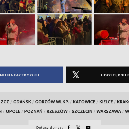
NIJ NA FACEBOOKU
UDOSTĘPNIJ 
SZCZ
/
GDAŃSK
/
GORZÓW WLKP.
/
KATOWICE
/
KIELCE
/
KRA
N
/
OPOLE
/
POZNAŃ
/
RZESZÓW
/
SZCZECIN
/
WARSZAWA
/
W
Dołącz do nas: