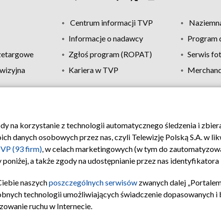
Centrum informacji TVP
Naziemna
Informacje o nadawcy
Program d
zetargowe
Zgłoś program (ROPAT)
Serwis fo
wizyjna
Kariera w TVP
Merchandi
Polityka prywatności
Moje zgody
Pomoc
Biuro re
ody na korzystanie z technologii automatycznego śledzenia i zbie
 danych osobowych przez nas, czyli Telewizję Polską S.A. w likw
VP (93 firm)
, w celach marketingowych (w tym do zautomatyzow
 poniżej, a także zgody na udostępnianie przez nas identyfikator
Ciebie naszych
poszczególnych serwisów
zwanych dalej „Portalem
obnych technologii umożliwiających świadczenie dopasowanych i be
zowanie ruchu w Internecie.