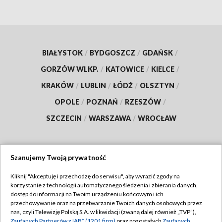
BIAŁYSTOK
/
BYDGOSZCZ
/
GDAŃSK
/
GORZÓW WLKP.
/
KATOWICE
/
KIELCE
/
KRAKÓW
/
LUBLIN
/
ŁÓDŹ
/
OLSZTYN
/
OPOLE
/
POZNAŃ
/
RZESZÓW
/
SZCZECIN
/
WARSZAWA
/
WROCŁAW
Szanujemy Twoją prywatność
Dołącz do nas:
Kliknij "Akceptuję i przechodzę do serwisu", aby wyrazić zgody na
korzystanie z technologii automatycznego śledzenia i zbierania danych,
TVP
dostęp do informacji na Twoim urządzeniu końcowym i ich
Abonament TVP
przechowywanie oraz na przetwarzanie Twoich danych osobowych przez
Regulamin TVP
nas, czyli Telewizję Polską S.A. w likwidacji (zwaną dalej również „TVP”),
Emisja w TVP
Zaufanych Partnerów z IAB* (1201 firm)
oraz pozostałych
Zaufanych
Polityka prywatności