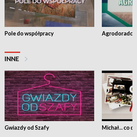
Pole do współpracy
Agrodoradcy 
INNE
Gwiazdy od Szafy
Michał... co dz