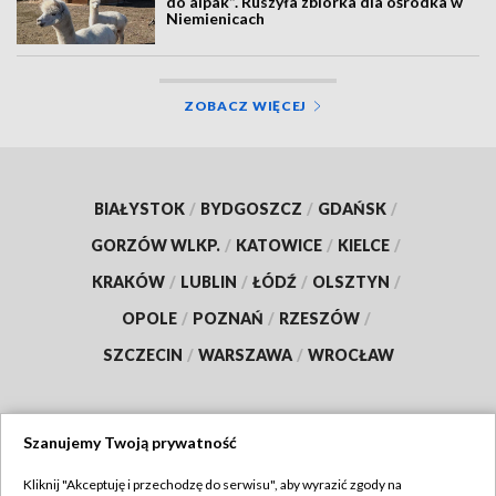
do alpak”. Ruszyła zbiórka dla ośrodka w
Niemienicach
ZOBACZ WIĘCEJ
BIAŁYSTOK
/
BYDGOSZCZ
/
GDAŃSK
/
GORZÓW WLKP.
/
KATOWICE
/
KIELCE
/
KRAKÓW
/
LUBLIN
/
ŁÓDŹ
/
OLSZTYN
/
OPOLE
/
POZNAŃ
/
RZESZÓW
/
SZCZECIN
/
WARSZAWA
/
WROCŁAW
Szanujemy Twoją prywatność
Dołącz do nas:
Kliknij "Akceptuję i przechodzę do serwisu", aby wyrazić zgody na