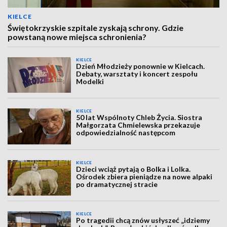
KIELCE
Świętokrzyskie szpitale zyskają schrony. Gdzie
powstaną nowe miejsca schronienia?
KIELCE
Dzień Młodzieży ponownie w Kielcach.
Debaty, warsztaty i koncert zespołu
Modelki
KIELCE
50 lat Wspólnoty Chleb Życia. Siostra
Małgorzata Chmielewska przekazuje
odpowiedzialność następcom
KIELCE
Dzieci wciąż pytają o Bolka i Lolka.
Ośrodek zbiera pieniądze na nowe alpaki
po dramatycznej stracie
KIELCE
Po tragedii chcą znów usłyszeć „idziemy