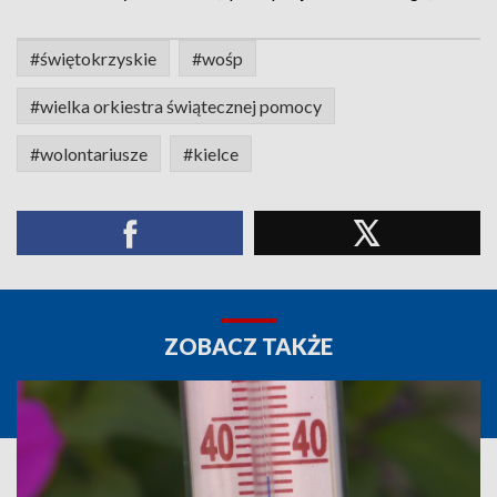
#świętokrzyskie
#wośp
#wielka orkiestra świątecznej pomocy
#wolontariusze
#kielce
ZOBACZ TAKŻE