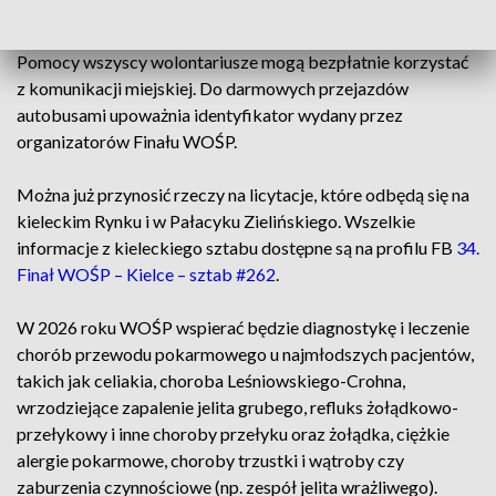
W Kielcach w dniu Finału Wielkiej Orkiestry Świątecznej
Pomocy wszyscy wolontariusze mogą bezpłatnie korzystać
z komunikacji miejskiej. Do darmowych przejazdów
autobusami upoważnia identyfikator wydany przez
organizatorów Finału WOŚP.
Można już przynosić rzeczy na licytacje, które odbędą się na
kieleckim Rynku i w Pałacyku Zielińskiego. Wszelkie
informacje z kieleckiego sztabu dostępne są na profilu FB
34.
Finał WOŚP – Kielce – sztab #262
.
W 2026 roku WOŚP wspierać będzie diagnostykę i leczenie
chorób przewodu pokarmowego u najmłodszych pacjentów,
takich jak celiakia, choroba Leśniowskiego-Crohna,
wrzodziejące zapalenie jelita grubego, refluks żołądkowo-
przełykowy i inne choroby przełyku oraz żołądka, ciężkie
alergie pokarmowe, choroby trzustki i wątroby czy
zaburzenia czynnościowe (np. zespół jelita wrażliwego).