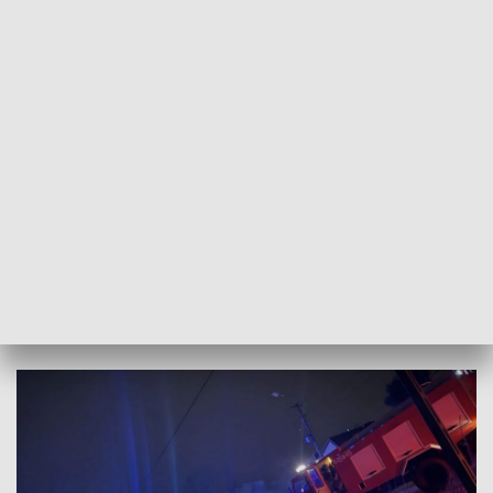
czasie przebywało u dziadków.
Akcja strażaków trwała prawie 4 godziny. Z ogniem walczyło
7 zastępów straży pożarnej. Niestety budynek spłonął w
całości.
Zgodnie z informacjami przekazanymi Radiu Kielce przez st.
asp. Katarzynę Czesną-Wójcik z Komendy Powiatowej
Policji w Opatowie, mieszkańcy zostali umieszczeni w lokalu
zastępczym w Ożarowie.
Służby apelują do mieszkańców regionu o instalacje czujek
dymu i tlenku węgla.