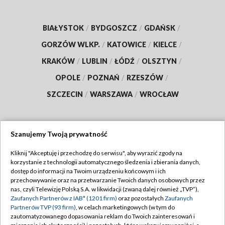
BIAŁYSTOK
/
BYDGOSZCZ
/
GDAŃSK
/
GORZÓW WLKP.
/
KATOWICE
/
KIELCE
/
KRAKÓW
/
LUBLIN
/
ŁÓDŹ
/
OLSZTYN
/
OPOLE
/
POZNAŃ
/
RZESZÓW
/
SZCZECIN
/
WARSZAWA
/
WROCŁAW
Szanujemy Twoją prywatność
Dołącz do nas:
Kliknij "Akceptuję i przechodzę do serwisu", aby wyrazić zgody na
korzystanie z technologii automatycznego śledzenia i zbierania danych,
TVP
dostęp do informacji na Twoim urządzeniu końcowym i ich
Abonament TVP
przechowywanie oraz na przetwarzanie Twoich danych osobowych przez
Regulamin TVP
nas, czyli Telewizję Polską S.A. w likwidacji (zwaną dalej również „TVP”),
Emisja w TVP
Polityka prywatności
Zaufanych Partnerów z IAB* (1201 firm)
oraz pozostałych
Zaufanych
Partnerów TVP (93 firm)
, w celach marketingowych (w tym do
Centrum informacji TVP
Moje zgody
zautomatyzowanego dopasowania reklam do Twoich zainteresowań i