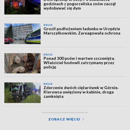
godzinach z pogorzeliska znów zaczął
wydobywać się dym
KIELCE
Groził podłożeniem ładunku w Urzędzie
Marszałkowskim. Zareagowała ochrona
KIELCE
Ponad 300 psów i martwe szczenięta.
Właściciel hodowli zatrzymany przez
policję
KIELCE
Zderzenie dwóch ciężarówek w Górnie.
Kierowca uwięziony w kabinie, droga
zamknięta
ZOBACZ WIĘCEJ