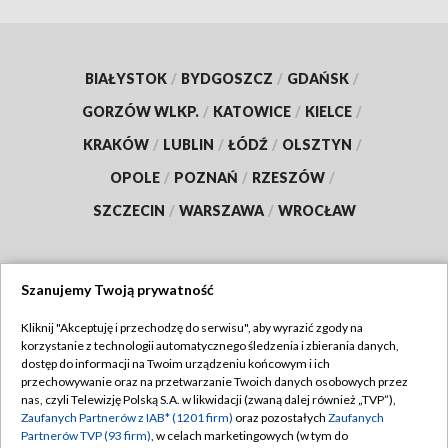
BIAŁYSTOK
/
BYDGOSZCZ
/
GDAŃSK
/
GORZÓW WLKP.
/
KATOWICE
/
KIELCE
/
KRAKÓW
/
LUBLIN
/
ŁÓDŹ
/
OLSZTYN
/
OPOLE
/
POZNAŃ
/
RZESZÓW
/
SZCZECIN
/
WARSZAWA
/
WROCŁAW
Szanujemy Twoją prywatność
Dołącz do nas:
Kliknij "Akceptuję i przechodzę do serwisu", aby wyrazić zgody na
korzystanie z technologii automatycznego śledzenia i zbierania danych,
TVP
dostęp do informacji na Twoim urządzeniu końcowym i ich
Abonament TVP
przechowywanie oraz na przetwarzanie Twoich danych osobowych przez
Regulamin TVP
nas, czyli Telewizję Polską S.A. w likwidacji (zwaną dalej również „TVP”),
Emisja w TVP
Polityka prywatności
Zaufanych Partnerów z IAB* (1201 firm)
oraz pozostałych
Zaufanych
Partnerów TVP (93 firm)
, w celach marketingowych (w tym do
Centrum informacji TVP