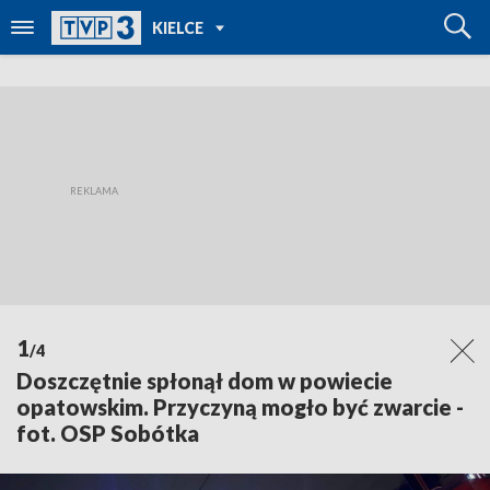
POWRÓT DO
KIELCE
TVP REGIONY
1
/4
Doszczętnie spłonął dom w powiecie
opatowskim. Przyczyną mogło być zwarcie -
fot. OSP Sobótka