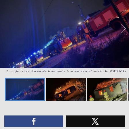
Doszczętnie spłonął dom w powiecie opatowskim. Przyczyną mogło być zwarcie - fot. OSP Sobótka