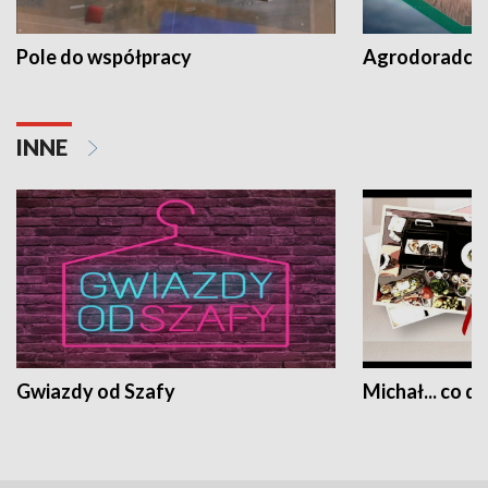
Pole do współpracy
Agrodoradcy 
INNE
Gwiazdy od Szafy
Michał... co dz