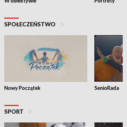
W obiektywie
Portrety
SPOŁECZEŃSTWO
Nowy Początek
SenioRada
SPORT