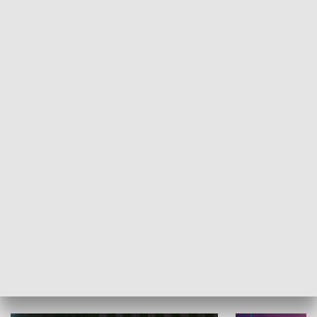
Informator kulturalny
Drzwi do kult
TECHNIKA I MOTORYZACJA
WYPOCZYNEK I REKREACJA