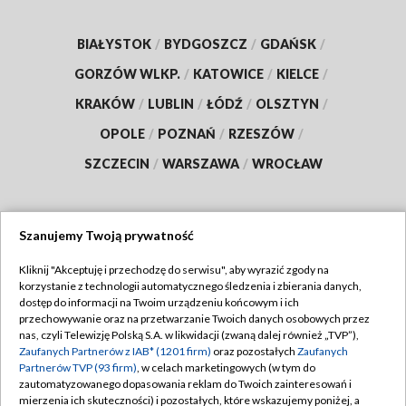
BIAŁYSTOK
/
BYDGOSZCZ
/
GDAŃSK
/
GORZÓW WLKP.
/
KATOWICE
/
KIELCE
/
KRAKÓW
/
LUBLIN
/
ŁÓDŹ
/
OLSZTYN
/
OPOLE
/
POZNAŃ
/
RZESZÓW
/
SZCZECIN
/
WARSZAWA
/
WROCŁAW
Szanujemy Twoją prywatność
Dołącz do nas:
Kliknij "Akceptuję i przechodzę do serwisu", aby wyrazić zgody na
korzystanie z technologii automatycznego śledzenia i zbierania danych,
TVP
dostęp do informacji na Twoim urządzeniu końcowym i ich
Abonament TVP
przechowywanie oraz na przetwarzanie Twoich danych osobowych przez
Regulamin TVP
nas, czyli Telewizję Polską S.A. w likwidacji (zwaną dalej również „TVP”),
Emisja w TVP
Zaufanych Partnerów z IAB* (1201 firm)
oraz pozostałych
Zaufanych
Polityka prywatności
Partnerów TVP (93 firm)
, w celach marketingowych (w tym do
Centrum informacji TVP
Moje zgody
zautomatyzowanego dopasowania reklam do Twoich zainteresowań i
mierzenia ich skuteczności) i pozostałych, które wskazujemy poniżej, a