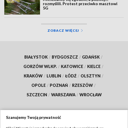
rozmyślili. Protest przeciwko masztowi
5G
ZOBACZ WIĘCEJ
BIAŁYSTOK
/
BYDGOSZCZ
/
GDAŃSK
/
GORZÓW WLKP.
/
KATOWICE
/
KIELCE
/
KRAKÓW
/
LUBLIN
/
ŁÓDŹ
/
OLSZTYN
/
OPOLE
/
POZNAŃ
/
RZESZÓW
/
SZCZECIN
/
WARSZAWA
/
WROCŁAW
Szanujemy Twoją prywatność
Dołącz do nas: