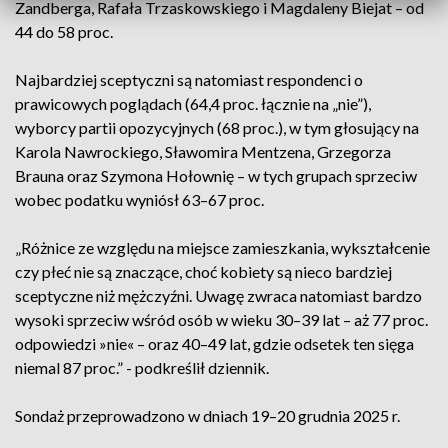
Zandberga, Rafała Trzaskowskiego i Magdaleny Biejat – od
44 do 58 proc.
Najbardziej sceptyczni są natomiast respondenci o
prawicowych poglądach (64,4 proc. łącznie na „nie”),
wyborcy partii opozycyjnych (68 proc.), w tym głosujący na
Karola Nawrockiego, Sławomira Mentzena, Grzegorza
Brauna oraz Szymona Hołownię – w tych grupach sprzeciw
wobec podatku wyniósł 63–67 proc.
„Różnice ze względu na miejsce zamieszkania, wykształcenie
czy płeć nie są znaczące, choć kobiety są nieco bardziej
sceptyczne niż mężczyźni. Uwagę zwraca natomiast bardzo
wysoki sprzeciw wśród osób w wieku 30–39 lat – aż 77 proc.
odpowiedzi »nie« – oraz 40–49 lat, gdzie odsetek ten sięga
niemal 87 proc.” - podkreślił dziennik.
Sondaż przeprowadzono w dniach 19–20 grudnia 2025 r.