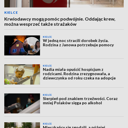
KIELCE
Krwiodawcy mogą pomóc podwójnie. Oddając krew,
można wesprzeć także strażaków
KIELCE
W jedną noc stracili dorobek życia.
Rodzina z Janowa potrzebuje pomocy
KIELCE
Nadia miała opuścić hospicjum z
rodzicami. Rodzina zrezygnowała, a
dziewczynka od roku czeka na adopcje
KIELCE
Sierpień pod znakiem trzeźwości. Coraz
mniej Polaków sięga po alkohol
KIELCE
Mieszkańcy się zgodzili, a później…