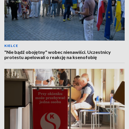
KIELCE
"Nie bądź obojętny" wobec nienawiści. Uczestnicy
protestu apelowali o reakcję na ksenofobię