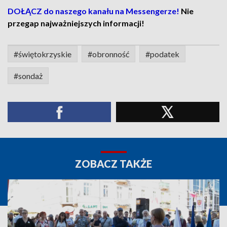
DOŁĄCZ do naszego kanału na Messengerze!
Nie
przegap najważniejszych informacji!
#świętokrzyskie
#obronność
#podatek
#sondaż
ZOBACZ TAKŻE