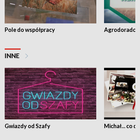
Pole do współpracy
Agrodoradcy 
INNE
Gwiazdy od Szafy
Michał... co dz