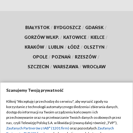
BIAŁYSTOK
/
BYDGOSZCZ
/
GDAŃSK
/
GORZÓW WLKP.
/
KATOWICE
/
KIELCE
/
KRAKÓW
/
LUBLIN
/
ŁÓDŹ
/
OLSZTYN
/
OPOLE
/
POZNAŃ
/
RZESZÓW
/
SZCZECIN
/
WARSZAWA
/
WROCŁAW
Szanujemy Twoją prywatność
Dołącz do nas:
Kliknij "Akceptuję i przechodzę do serwisu", aby wyrazić zgody na
korzystanie z technologii automatycznego śledzenia i zbierania danych,
TVP
dostęp do informacji na Twoim urządzeniu końcowym i ich
Abonament TVP
przechowywanie oraz na przetwarzanie Twoich danych osobowych przez
Regulamin TVP
nas, czyli Telewizję Polską S.A. w likwidacji (zwaną dalej również „TVP”),
Emisja w TVP
Zaufanych Partnerów z IAB* (1201 firm)
oraz pozostałych
Zaufanych
Polityka prywatności