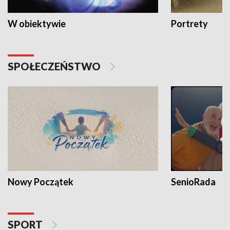
W obiektywie
Portrety
SPOŁECZEŃSTWO
Nowy Początek
SenioRada
SPORT