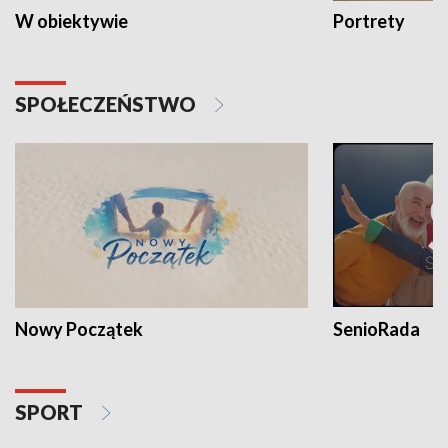
W obiektywie
Portrety
SPOŁECZEŃSTWO
Nowy Początek
SenioRada
SPORT