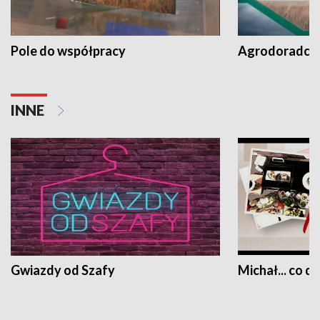
Pole do współpracy
Agrodoradcy 
INNE
Gwiazdy od Szafy
Michał... co dz