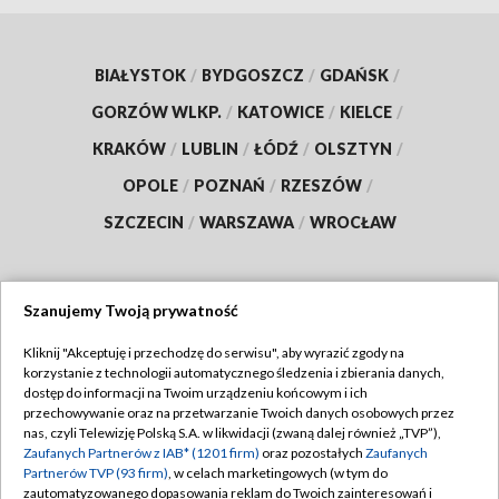
BIAŁYSTOK
/
BYDGOSZCZ
/
GDAŃSK
/
GORZÓW WLKP.
/
KATOWICE
/
KIELCE
/
KRAKÓW
/
LUBLIN
/
ŁÓDŹ
/
OLSZTYN
/
OPOLE
/
POZNAŃ
/
RZESZÓW
/
SZCZECIN
/
WARSZAWA
/
WROCŁAW
Szanujemy Twoją prywatność
Dołącz do nas:
Kliknij "Akceptuję i przechodzę do serwisu", aby wyrazić zgody na
korzystanie z technologii automatycznego śledzenia i zbierania danych,
TVP
dostęp do informacji na Twoim urządzeniu końcowym i ich
Abonament TVP
przechowywanie oraz na przetwarzanie Twoich danych osobowych przez
Regulamin TVP
nas, czyli Telewizję Polską S.A. w likwidacji (zwaną dalej również „TVP”),
Emisja w TVP
Zaufanych Partnerów z IAB* (1201 firm)
oraz pozostałych
Zaufanych
Polityka prywatności
Partnerów TVP (93 firm)
, w celach marketingowych (w tym do
Centrum informacji TVP
Moje zgody
zautomatyzowanego dopasowania reklam do Twoich zainteresowań i