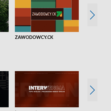
ZAWODOWCY.CK
Solidarni z U