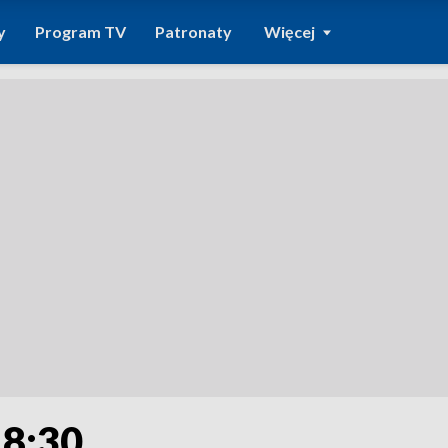
y
Program TV
Patronaty
Więcej
18:30