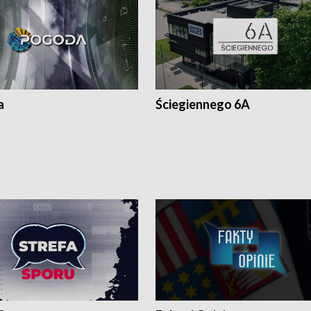
a
Ściegiennego 6A