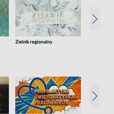
Zielnik regionalny
EkoLogiczni