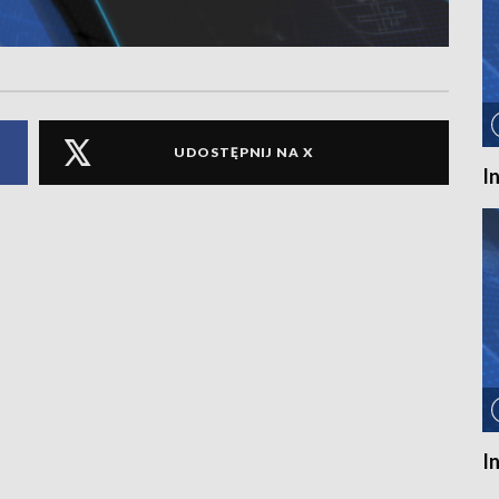
UDOSTĘPNIJ NA X
I
I