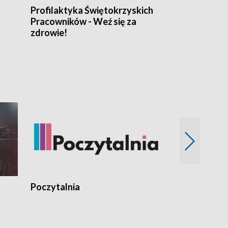
Profilaktyka Świętokrzyskich
Misja: Pacjen
Pracowników - Weź się za
zdrowie!
Poczytalnia
Koncerty TV