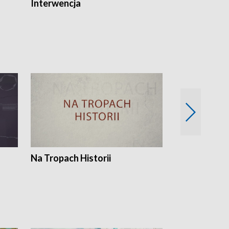
Interwencja
Fakty i Opin
Na Tropach Historii
Szept ziemi