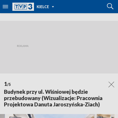
POWRÓT DO
KIELCE
TVP REGIONY
1
/5
Budynek przy ul. Wiśniowej będzie
przebudowany (Wizualizacje: Pracownia
Projektowa Danuta Jaroszyńska-Ziach)