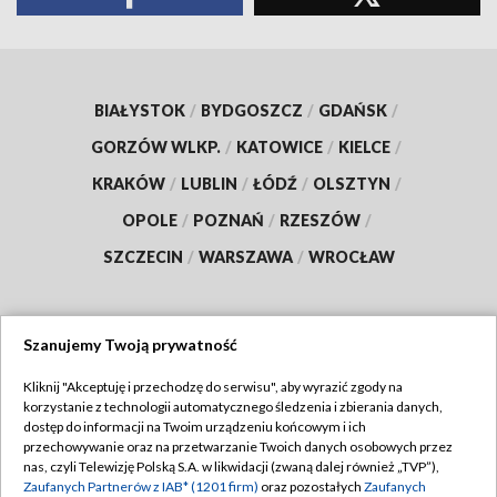
BIAŁYSTOK
/
BYDGOSZCZ
/
GDAŃSK
/
GORZÓW WLKP.
/
KATOWICE
/
KIELCE
/
KRAKÓW
/
LUBLIN
/
ŁÓDŹ
/
OLSZTYN
/
OPOLE
/
POZNAŃ
/
RZESZÓW
/
SZCZECIN
/
WARSZAWA
/
WROCŁAW
Szanujemy Twoją prywatność
Dołącz do nas:
Kliknij "Akceptuję i przechodzę do serwisu", aby wyrazić zgody na
korzystanie z technologii automatycznego śledzenia i zbierania danych,
TVP
dostęp do informacji na Twoim urządzeniu końcowym i ich
Abonament TVP
przechowywanie oraz na przetwarzanie Twoich danych osobowych przez
Regulamin TVP
nas, czyli Telewizję Polską S.A. w likwidacji (zwaną dalej również „TVP”),
Emisja w TVP
Polityka prywatności
Zaufanych Partnerów z IAB* (1201 firm)
oraz pozostałych
Zaufanych