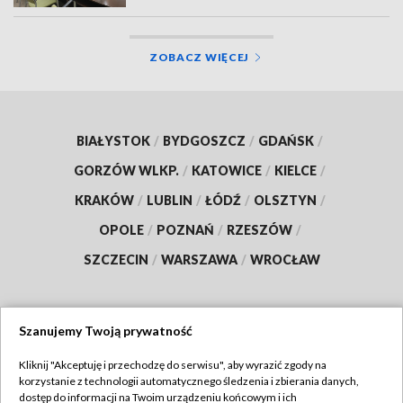
ZOBACZ WIĘCEJ
BIAŁYSTOK
/
BYDGOSZCZ
/
GDAŃSK
/
GORZÓW WLKP.
/
KATOWICE
/
KIELCE
/
KRAKÓW
/
LUBLIN
/
ŁÓDŹ
/
OLSZTYN
/
OPOLE
/
POZNAŃ
/
RZESZÓW
/
SZCZECIN
/
WARSZAWA
/
WROCŁAW
Szanujemy Twoją prywatność
Dołącz do nas:
Kliknij "Akceptuję i przechodzę do serwisu", aby wyrazić zgody na
korzystanie z technologii automatycznego śledzenia i zbierania danych,
TVP
dostęp do informacji na Twoim urządzeniu końcowym i ich