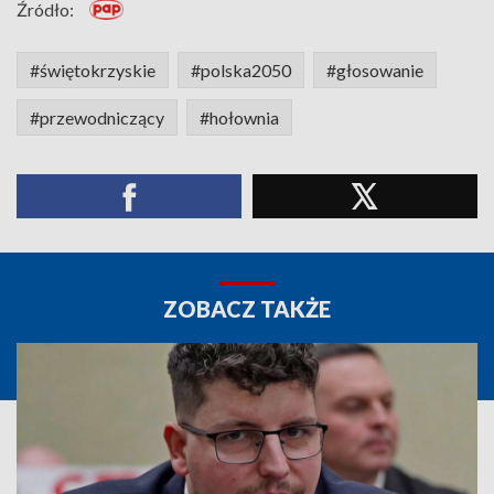
Źródło:
#świętokrzyskie
#polska2050
#głosowanie
#przewodniczący
#hołownia
ZOBACZ TAKŻE