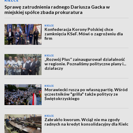
KIELCE
Sprawę zatrudnienia radnego Dariusza Gacka w
miejskiej spółce zbada prokuratura
KIELCE
Konfederacja Korony Polskiej chce
zamknięcia KSeF. Mówi o zagrożeniu dla
firm
KIELCE
„Rozwój Plus” zainaugurował działalność
w regionie. Poznaliśmy polityczne plany i...
działaczy
KIELCE
Morawiecki rusza po własną partię. Wśród
uczestników "grilla" także politycy ze
Świętokrzyskiego
KIELCE
Zabrakło kworum. Wciąż nie ma zgody
radnych na kredyt konsolidacyjny dla Kielc