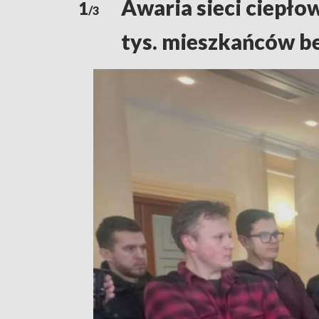
Awaria sieci ciepłow
1
/3
tys. mieszkańców be