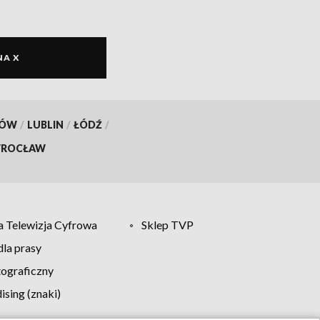
NA X
KÓW
/
LUBLIN
/
ŁÓDŹ
/
ROCŁAW
 Telewizja Cyfrowa
Sklep TVP
la prasy
tograficzny
sing (znaki)