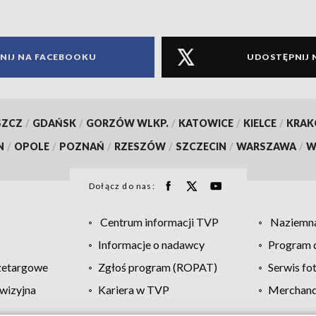
NIJ NA FACEBOOKU
UDOSTĘPNIJ 
SZCZ
/
GDAŃSK
/
GORZÓW WLKP.
/
KATOWICE
/
KIELCE
/
KRA
N
/
OPOLE
/
POZNAŃ
/
RZESZÓW
/
SZCZECIN
/
WARSZAWA
/
W
Dołącz do nas:
Centrum informacji TVP
Naziemna
Informacje o nadawcy
Program d
zetargowe
Zgłoś program (ROPAT)
Serwis fo
wizyjna
Kariera w TVP
Merchandi