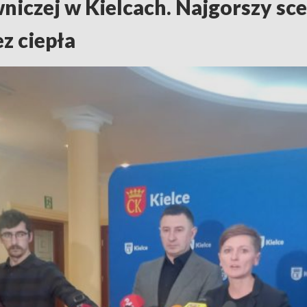
niczej w Kielcach. Najgorszy sce
z ciepła