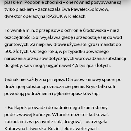
piaskiem. Podobnie chodniki – one również posypywane są
tylko piaskiem – zaznaczała Ewa Pawelec-Sołowow,
dyrektor operacyjna RPZiUK w Kielcach.
To wynika m.in. z przepisów o ochronie środowiska – nie z
oszczędności. Sól wyjaławia glebę i przedostaje się do wód
gruntowych. Za nieprawidłowe użycie soli grozi mandat do
500 złotych. Od tego roku, w przypadku poważnego
naruszenia przepisów dotyczących wprowadzania substancji
do gleby, kary mogą sięgać nawet 4,5 tysiąca złotych.
Jednak nie każdy zna przepisy. Dla psów zimowy spacer po
drażniącej substancji oznacza cierpienie. Kryształki soli
powodują podrażnienia i pękanie opuszków łap.
– Ból łapek prowadzi do nadmiernego lizania strony
podeszwowej kończyn. Wtórnie może to skutkować
zatruciami związanymi z solą drogową – ostrzegała
Katarzyna Litworska-Kuziel, lekarz weterynarii.