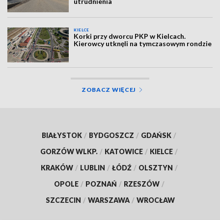
utrudnienia
KIELCE
Korki przy dworcu PKP w Kielcach.
Kierowcy utknęli na tymczasowym rondzie
ZOBACZ WIĘCEJ
BIAŁYSTOK
/
BYDGOSZCZ
/
GDAŃSK
/
GORZÓW WLKP.
/
KATOWICE
/
KIELCE
/
KRAKÓW
/
LUBLIN
/
ŁÓDŹ
/
OLSZTYN
/
OPOLE
/
POZNAŃ
/
RZESZÓW
/
SZCZECIN
/
WARSZAWA
/
WROCŁAW