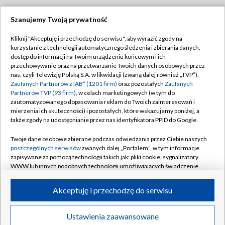
Szanujemy Twoją prywatność
Dołącz do nas:
Kliknij "Akceptuję i przechodzę do serwisu", aby wyrazić zgody na
korzystanie z technologii automatycznego śledzenia i zbierania danych,
TVP
dostęp do informacji na Twoim urządzeniu końcowym i ich
Abonament TVP
przechowywanie oraz na przetwarzanie Twoich danych osobowych przez
Regulamin TVP
nas, czyli Telewizję Polską S.A. w likwidacji (zwaną dalej również „TVP”),
Emisja w TVP
Polityka prywatności
Zaufanych Partnerów z IAB* (1201 firm)
oraz pozostałych
Zaufanych
Partnerów TVP (93 firm)
, w celach marketingowych (w tym do
Centrum informacji TVP
Moje zgody
zautomatyzowanego dopasowania reklam do Twoich zainteresowań i
mierzenia ich skuteczności) i pozostałych, które wskazujemy poniżej, a
Naziemna Telewizja Cyfrowa
Pomoc
także zgody na udostępnianie przez nas identyfikatora PPID do Google.
Sklep TVP
Biuro reklamy
Twoje dane osobowe zbierane podczas odwiedzania przez Ciebie naszych
Rada Programowa
Kontakt
poszczególnych serwisów
zwanych dalej „Portalem”, w tym informacje
zapisywane za pomocą technologii takich jak: pliki cookie, sygnalizatory
System NOS
WWW lub innych podobnych technologii umożliwiających świadczenie
dopasowanych i bezpiecznych usług, personalizację treści oraz reklam,
Informacje o nadawcy
Kanały
udostępnianie funkcji mediów społecznościowych oraz analizowanie
Akceptuję i przechodzę do serwisu
ruchu w Internecie.
Program dla prasy
©2026 Telewizja Polska S.A. w likwidacji
Biuro Reklamy
Twoje dane osobowe zbierane podczas odwiedzania przez Ciebie
Ustawienia zaawansowane
poszczególnych serwisów
na Portalu, takie jak adresy IP, identyfikatory