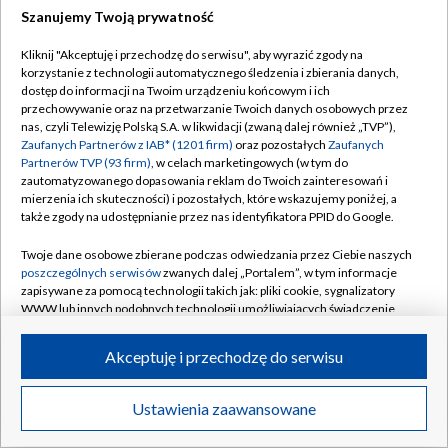
Szanujemy Twoją prywatność
Dołącz do nas:
Kliknij "Akceptuję i przechodzę do serwisu", aby wyrazić zgody na
korzystanie z technologii automatycznego śledzenia i zbierania danych,
TVP
dostęp do informacji na Twoim urządzeniu końcowym i ich
Abonament TVP
przechowywanie oraz na przetwarzanie Twoich danych osobowych przez
Regulamin TVP
nas, czyli Telewizję Polską S.A. w likwidacji (zwaną dalej również „TVP”),
Emisja w TVP
Polityka prywatności
Zaufanych Partnerów z IAB* (1201 firm)
oraz pozostałych
Zaufanych
Partnerów TVP (93 firm)
, w celach marketingowych (w tym do
Centrum informacji TVP
Moje zgody
zautomatyzowanego dopasowania reklam do Twoich zainteresowań i
mierzenia ich skuteczności) i pozostałych, które wskazujemy poniżej, a
Naziemna Telewizja Cyfrowa
Pomoc
także zgody na udostępnianie przez nas identyfikatora PPID do Google.
Sklep TVP
Biuro reklamy
Twoje dane osobowe zbierane podczas odwiedzania przez Ciebie naszych
Rada Programowa
Kontakt
poszczególnych serwisów
zwanych dalej „Portalem”, w tym informacje
zapisywane za pomocą technologii takich jak: pliki cookie, sygnalizatory
System NOS
WWW lub innych podobnych technologii umożliwiających świadczenie
dopasowanych i bezpiecznych usług, personalizację treści oraz reklam,
Informacje o nadawcy
Kanały
udostępnianie funkcji mediów społecznościowych oraz analizowanie
Akceptuję i przechodzę do serwisu
ruchu w Internecie.
Program dla prasy
©2026 Telewizja Polska S.A. w likwidacji
Biuro Reklamy
Twoje dane osobowe zbierane podczas odwiedzania przez Ciebie
Ustawienia zaawansowane
poszczególnych serwisów
na Portalu, takie jak adresy IP, identyfikatory
Ogłoszenie przetargowe
Twoich urządzeń końcowych i identyfikatory plików cookie, informacje o