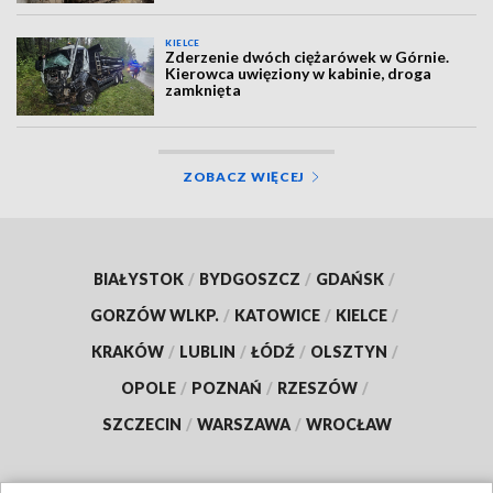
KIELCE
Zderzenie dwóch ciężarówek w Górnie.
Kierowca uwięziony w kabinie, droga
zamknięta
ZOBACZ WIĘCEJ
BIAŁYSTOK
/
BYDGOSZCZ
/
GDAŃSK
/
GORZÓW WLKP.
/
KATOWICE
/
KIELCE
/
KRAKÓW
/
LUBLIN
/
ŁÓDŹ
/
OLSZTYN
/
OPOLE
/
POZNAŃ
/
RZESZÓW
/
SZCZECIN
/
WARSZAWA
/
WROCŁAW