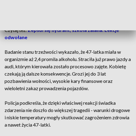
podejrzewał, że uczestniczka zdarzenia może być w
wpływem alkoholu, zabrał jej więc kluczyki i zaczekał do
przyjazdu patrolu policji.
Czytaj też:
Zepsuł się hydrant, szkoła zalana. Lekcje
odwołane
Badanie stanu trzeźwości wykazało, że 47-latka miała w
organizmie aż 2,4 promila alkoholu. Straciła już prawo jazdy a
audi, którym kierowała zostało procesowo zajęte. Kobietę
czekają ją dalsze konsekwencje. Grozi jej do 3 lat
pozbawienia wolności, wysokie kary finansowe oraz
wieloletni zakaz prowadzenia pojazdów.
Policja podkreśla, że dzięki właściwej reakcji świadka
zdarzenia nie doszło do większej tragedii - warunki drogowe
i niskie temperatury mogły skutkować zagrożeniem zdrowia
a nawet życia 47-latki.