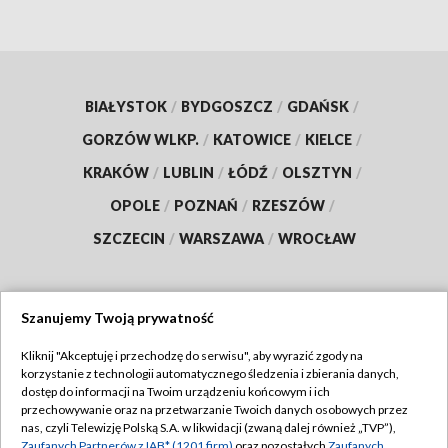
BIAŁYSTOK
/
BYDGOSZCZ
/
GDAŃSK
/
GORZÓW WLKP.
/
KATOWICE
/
KIELCE
/
KRAKÓW
/
LUBLIN
/
ŁÓDŹ
/
OLSZTYN
/
OPOLE
/
POZNAŃ
/
RZESZÓW
/
SZCZECIN
/
WARSZAWA
/
WROCŁAW
Szanujemy Twoją prywatność
Dołącz do nas:
Kliknij "Akceptuję i przechodzę do serwisu", aby wyrazić zgody na
korzystanie z technologii automatycznego śledzenia i zbierania danych,
TVP
dostęp do informacji na Twoim urządzeniu końcowym i ich
Abonament TVP
przechowywanie oraz na przetwarzanie Twoich danych osobowych przez
Regulamin TVP
nas, czyli Telewizję Polską S.A. w likwidacji (zwaną dalej również „TVP”),
Emisja w TVP
Zaufanych Partnerów z IAB* (1201 firm)
oraz pozostałych
Zaufanych
Polityka prywatności