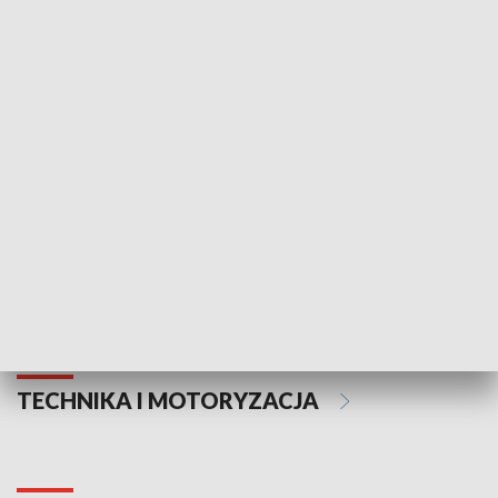
KULTURA I SZTUKA
Informator kulturalny
Drzwi do kult
TECHNIKA I MOTORYZACJA