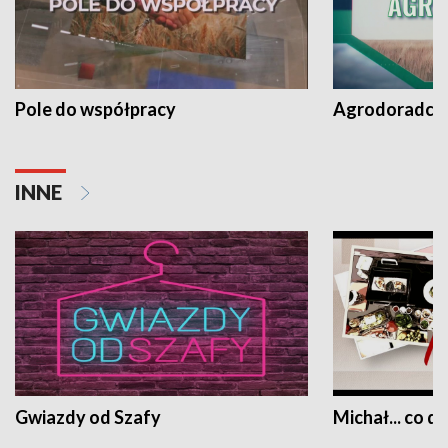
Pole do współpracy
Agrodoradcy 
INNE
Gwiazdy od Szafy
Michał... co dz