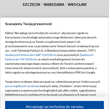
SZCZECIN
/
WARSZAWA
/
WROCŁAW
Szanujemy Twoją prywatność
Dołącz do nas:
Kliknij "Akceptuję i przechodzę do serwisu", aby wyrazić zgody na
korzystanie z technologii automatycznego śledzenia i zbierania danych,
TVP
dostęp do informacji na Twoim urządzeniu końcowym i ich
Abonament TVP
przechowywanie oraz na przetwarzanie Twoich danych osobowych przez
Regulamin TVP
nas, czyli Telewizję Polską S.A. w likwidacji (zwaną dalej również „TVP”),
Emisja w TVP
Polityka prywatności
Zaufanych Partnerów z IAB* (1201 firm)
oraz pozostałych
Zaufanych
Partnerów TVP (93 firm)
, w celach marketingowych (w tym do
Centrum informacji TVP
Moje zgody
zautomatyzowanego dopasowania reklam do Twoich zainteresowań i
mierzenia ich skuteczności) i pozostałych, które wskazujemy poniżej, a
Naziemna Telewizja Cyfrowa
Pomoc
także zgody na udostępnianie przez nas identyfikatora PPID do Google.
Sklep TVP
Biuro reklamy
Twoje dane osobowe zbierane podczas odwiedzania przez Ciebie naszych
Rada Programowa
Kontakt
poszczególnych serwisów
zwanych dalej „Portalem”, w tym informacje
zapisywane za pomocą technologii takich jak: pliki cookie, sygnalizatory
System NOS
WWW lub innych podobnych technologii umożliwiających świadczenie
dopasowanych i bezpiecznych usług, personalizację treści oraz reklam,
Informacje o nadawcy
Kanały
udostępnianie funkcji mediów społecznościowych oraz analizowanie
Akceptuję i przechodzę do serwisu
ruchu w Internecie.
Program dla prasy