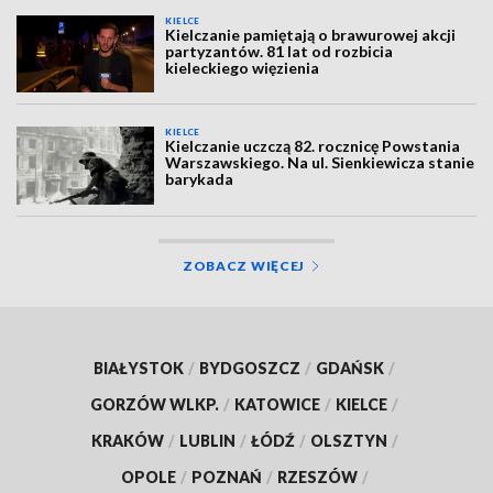
KIELCE
Kielczanie pamiętają o brawurowej akcji
partyzantów. 81 lat od rozbicia
kieleckiego więzienia
KIELCE
Kielczanie uczczą 82. rocznicę Powstania
Warszawskiego. Na ul. Sienkiewicza stanie
barykada
ZOBACZ WIĘCEJ
BIAŁYSTOK
/
BYDGOSZCZ
/
GDAŃSK
/
GORZÓW WLKP.
/
KATOWICE
/
KIELCE
/
KRAKÓW
/
LUBLIN
/
ŁÓDŹ
/
OLSZTYN
/
OPOLE
/
POZNAŃ
/
RZESZÓW
/