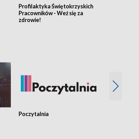
Profilaktyka Świętokrzyskich
Misja: Pacjen
Pracowników - Weź się za
zdrowie!
Poczytalnia
Koncerty TV