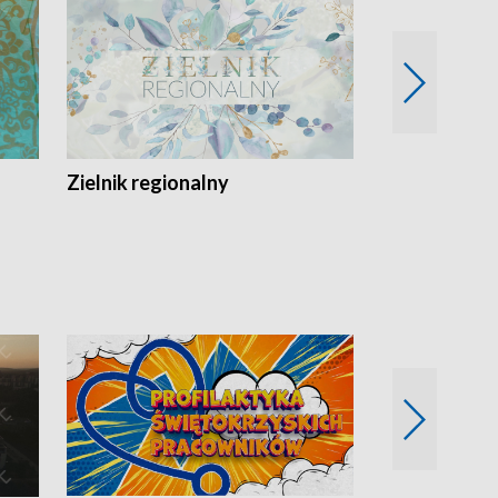
Zielnik regionalny
EkoLogiczni