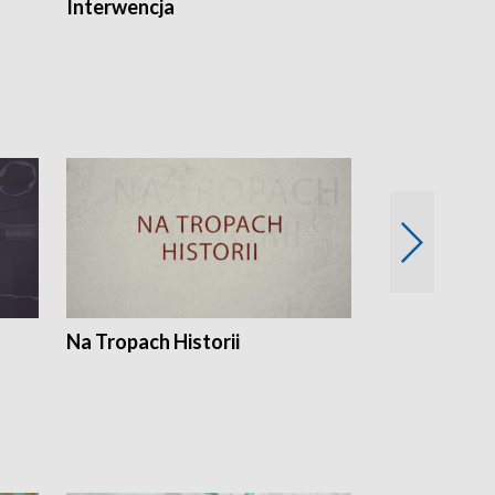
Interwencja
Fakty i Opin
Na Tropach Historii
Szept ziemi