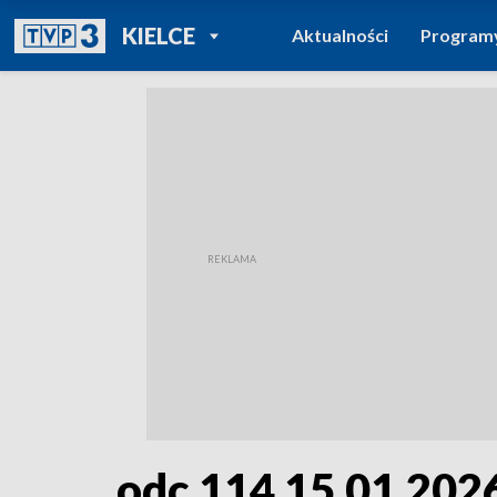
POWRÓT DO
KIELCE
Aktualności
Program
TVP REGIONY
odc.114 15.01.202