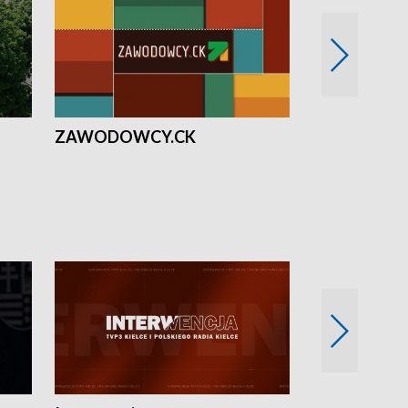
ZAWODOWCY.CK
Solidarni z U