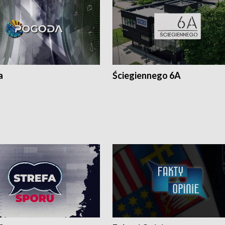
a
Ściegiennego 6A