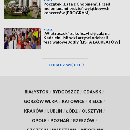
KIELCE
Początek „Lata z Chopinem”. Przed
melomanami tydzień wyjątkowych
koncertów [PROGRAM]
KIELCE
„Wiatraczek” zakończył się galą na
Kadzielni. Młodzi artyści odebrali
festiwalowe Jodły [LISTA LAUREATÓW]
ZOBACZ WIĘCEJ
BIAŁYSTOK
/
BYDGOSZCZ
/
GDAŃSK
/
GORZÓW WLKP.
/
KATOWICE
/
KIELCE
/
KRAKÓW
/
LUBLIN
/
ŁÓDŹ
/
OLSZTYN
/
OPOLE
/
POZNAŃ
/
RZESZÓW
/