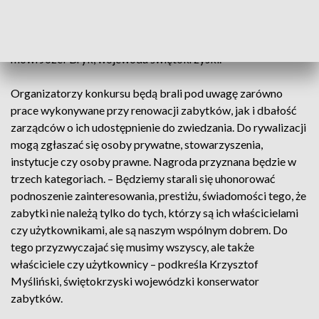
którzy zajmują się we właściwy sposób, czyli dbają z
ogromną troską o te zabytki, które mamy na terenie naszego
województwa. Jest to wysiłek, który ponoszą ci właściciele –
mówi Józef Bryk, wojewoda świętokrzyski.
Organizatorzy konkursu będą brali pod uwagę zarówno
prace wykonywane przy renowacji zabytków, jak i dbałość
zarządców o ich udostępnienie do zwiedzania. Do rywalizacji
mogą zgłaszać się osoby prywatne, stowarzyszenia,
instytucje czy osoby prawne. Nagroda przyznana będzie w
trzech kategoriach. – Będziemy starali się uhonorować
podnoszenie zainteresowania, prestiżu, świadomości tego, że
zabytki nie należą tylko do tych, którzy są ich właścicielami
czy użytkownikami, ale są naszym wspólnym dobrem. Do
tego przyzwyczajać się musimy wszyscy, ale także
właściciele czy użytkownicy – podkreśla Krzysztof
Myśliński, świętokrzyski wojewódzki konserwator
zabytków.