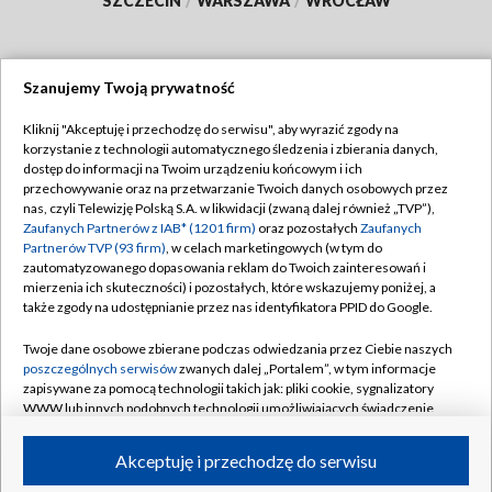
SZCZECIN
/
WARSZAWA
/
WROCŁAW
Szanujemy Twoją prywatność
Dołącz do nas:
Kliknij "Akceptuję i przechodzę do serwisu", aby wyrazić zgody na
korzystanie z technologii automatycznego śledzenia i zbierania danych,
TVP
dostęp do informacji na Twoim urządzeniu końcowym i ich
Abonament TVP
przechowywanie oraz na przetwarzanie Twoich danych osobowych przez
Regulamin TVP
nas, czyli Telewizję Polską S.A. w likwidacji (zwaną dalej również „TVP”),
Emisja w TVP
Polityka prywatności
Zaufanych Partnerów z IAB* (1201 firm)
oraz pozostałych
Zaufanych
Partnerów TVP (93 firm)
, w celach marketingowych (w tym do
Centrum informacji TVP
Moje zgody
zautomatyzowanego dopasowania reklam do Twoich zainteresowań i
mierzenia ich skuteczności) i pozostałych, które wskazujemy poniżej, a
Naziemna Telewizja Cyfrowa
Pomoc
także zgody na udostępnianie przez nas identyfikatora PPID do Google.
Sklep TVP
Biuro reklamy
Twoje dane osobowe zbierane podczas odwiedzania przez Ciebie naszych
Rada Programowa
Kontakt
poszczególnych serwisów
zwanych dalej „Portalem”, w tym informacje
zapisywane za pomocą technologii takich jak: pliki cookie, sygnalizatory
System NOS
WWW lub innych podobnych technologii umożliwiających świadczenie
dopasowanych i bezpiecznych usług, personalizację treści oraz reklam,
Informacje o nadawcy
Kanały
udostępnianie funkcji mediów społecznościowych oraz analizowanie
Akceptuję i przechodzę do serwisu
ruchu w Internecie.
Program dla prasy