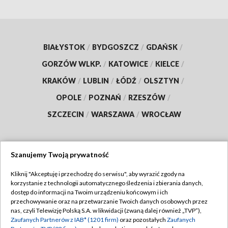
BIAŁYSTOK
/
BYDGOSZCZ
/
GDAŃSK
/
GORZÓW WLKP.
/
KATOWICE
/
KIELCE
/
KRAKÓW
/
LUBLIN
/
ŁÓDŹ
/
OLSZTYN
/
OPOLE
/
POZNAŃ
/
RZESZÓW
/
SZCZECIN
/
WARSZAWA
/
WROCŁAW
Szanujemy Twoją prywatność
Dołącz do nas:
Kliknij "Akceptuję i przechodzę do serwisu", aby wyrazić zgody na
korzystanie z technologii automatycznego śledzenia i zbierania danych,
TVP
dostęp do informacji na Twoim urządzeniu końcowym i ich
Abonament TVP
przechowywanie oraz na przetwarzanie Twoich danych osobowych przez
Regulamin TVP
nas, czyli Telewizję Polską S.A. w likwidacji (zwaną dalej również „TVP”),
Emisja w TVP
Zaufanych Partnerów z IAB* (1201 firm)
oraz pozostałych
Zaufanych
Polityka prywatności