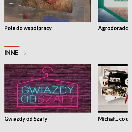
Pole do współpracy
Agrodoradcy 
INNE
Gwiazdy od Szafy
Michał... co dz