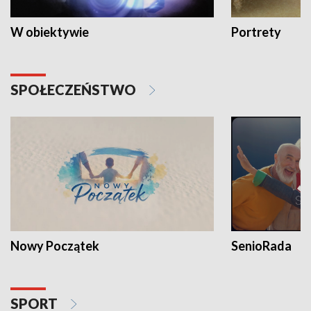
W obiektywie
Portrety
SPOŁECZEŃSTWO
Nowy Początek
SenioRada
SPORT