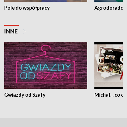
Pole do współpracy
Agrodoradcy 
INNE
Gwiazdy od Szafy
Michał... co dz