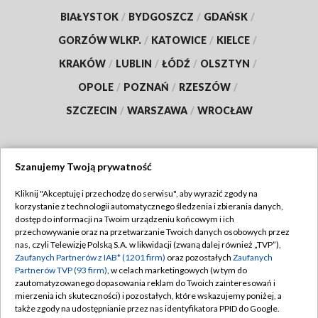
BIAŁYSTOK
/
BYDGOSZCZ
/
GDAŃSK
/
GORZÓW WLKP.
/
KATOWICE
/
KIELCE
/
KRAKÓW
/
LUBLIN
/
ŁÓDŹ
/
OLSZTYN
/
OPOLE
/
POZNAŃ
/
RZESZÓW
/
SZCZECIN
/
WARSZAWA
/
WROCŁAW
Szanujemy Twoją prywatność
Dołącz do nas:
Kliknij "Akceptuję i przechodzę do serwisu", aby wyrazić zgody na
korzystanie z technologii automatycznego śledzenia i zbierania danych,
TVP
dostęp do informacji na Twoim urządzeniu końcowym i ich
Abonament TVP
przechowywanie oraz na przetwarzanie Twoich danych osobowych przez
Regulamin TVP
nas, czyli Telewizję Polską S.A. w likwidacji (zwaną dalej również „TVP”),
Emisja w TVP
Zaufanych Partnerów z IAB* (1201 firm)
oraz pozostałych
Zaufanych
Polityka prywatności
Partnerów TVP (93 firm)
, w celach marketingowych (w tym do
Centrum informacji TVP
Moje zgody
zautomatyzowanego dopasowania reklam do Twoich zainteresowań i
mierzenia ich skuteczności) i pozostałych, które wskazujemy poniżej, a
Naziemna Telewizja Cyfrowa
Pomoc
także zgody na udostępnianie przez nas identyfikatora PPID do Google.