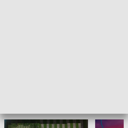
Informator kulturalny
Drzwi do kult
TECHNIKA I MOTORYZACJA
WYPOCZYNEK I REKREACJA